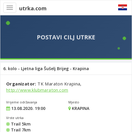
utrka.com
Toggle
navigation
6. kolo - Ljetna liga Šušelj Brijeg - Krapina
Organizator:
TK Maraton Krapina,
http://www.klubmaraton.com
Vrijeme održavanja
Mjesto
13.08.2020. 19:00
KRAPINA
Vrste utrka
Trail 5km
Trail 7km