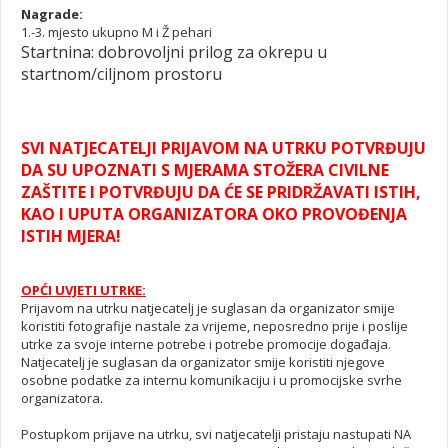
Nagrade:
1.-3. mjesto ukupno M i Ž pehari
Startnina: dobrovoljni prilog za okrepu u
startnom/ciljnom prostoru
SVI NATJECATELJI PRIJAVOM NA UTRKU POTVRĐUJU
DA SU UPOZNATI S MJERAMA STOŽERA CIVILNE
ZAŠTITE I POTVRĐUJU DA ĆE SE PRIDRŽAVATI ISTIH,
KAO I UPUTA ORGANIZATORA OKO PROVOĐENJA
ISTIH MJERA!
OPĆI UVJETI UTRKE:
Prijavom na utrku natjecatelj je suglasan da organizator smije
koristiti fotografije nastale za vrijeme, neposredno prije i poslije
utrke za svoje interne potrebe i potrebe promocije događaja.
Natjecatelj je suglasan da organizator smije koristiti njegove
osobne podatke za internu komunikaciju i u promocijske svrhe
organizatora.
Postupkom prijave na utrku, svi natjecatelji pristaju nastupati NA