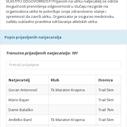
VLASTITU ODGOVORNOST! Prijavom na utrku natjecatelj se odriče
mogućnosti prenošenja odgovornosti u slučaju nezgode na
organizatora utrke te potvrđuje svoje zdravstveno stanje i
spremnost da završi utrku. Organizator je osigurao medicinsku
zaštitu sukladno pravilima održavanja atletskih utrka.
Popis prijavljenih natjecatelja
Trenutno prijavljenih natjecatelja: 101
Natjecatelj
Klub
Dionica
Goran Antonović
Tk Maraton Krapina
Trail 5km
Mario Bajan
Trail 5km
Damir Balaško
Trail 7km
Anđelko Barić
Tk Maraton Krapina
Trail 5km