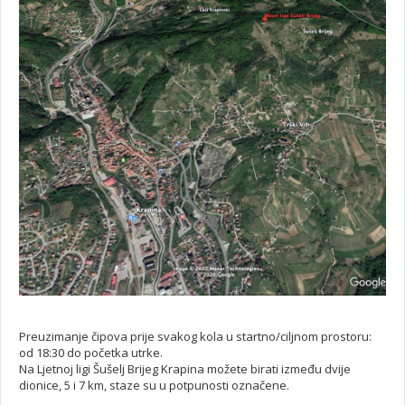
Preuzimanje čipova prije svakog kola u startno/ciljnom prostoru:
od 18:30 do početka utrke.
Na Ljetnoj ligi Šušelj Brijeg Krapina možete birati između dvije
dionice, 5 i 7 km, staze su u potpunosti označene.