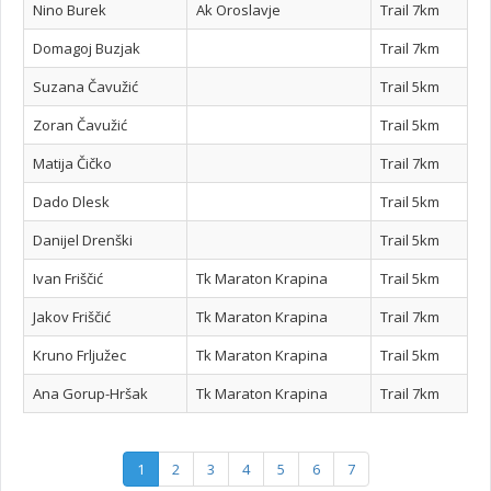
Nino Burek
Ak Oroslavje
Trail 7km
Domagoj Buzjak
Trail 7km
Suzana Čavužić
Trail 5km
Zoran Čavužić
Trail 5km
Matija Čičko
Trail 7km
Dado Dlesk
Trail 5km
Danijel Drenški
Trail 5km
Ivan Friščić
Tk Maraton Krapina
Trail 5km
Jakov Friščić
Tk Maraton Krapina
Trail 7km
Kruno Frljužec
Tk Maraton Krapina
Trail 5km
Ana Gorup-Hršak
Tk Maraton Krapina
Trail 7km
1
2
3
4
5
6
7