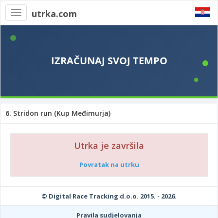
utrka.com
Toggle
navigation
6. Stridon run (Kup Međimurja)
Utrka je završila
Povratak na utrku
© Digital Race Tracking d.o.o. 2015. - 2026.
Pravila sudjelovanja