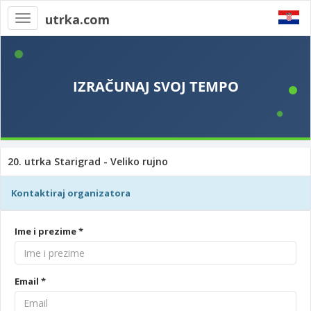
utrka.com
Toggle
navigation
20. utrka Starigrad - Veliko rujno
Kontaktiraj organizatora
Ime i prezime *
Email *