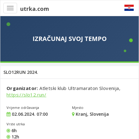
utrka.com
Toggle
navigation
SLO12RUN 2024.
Organizator:
Atletski klub Ultramaraton Slovenija,
https://slo12.run/
Vrijeme održavanja
Mjesto
02.06.2024. 07:00
Kranj, Slovenija
Vrste utrka
6h
12h