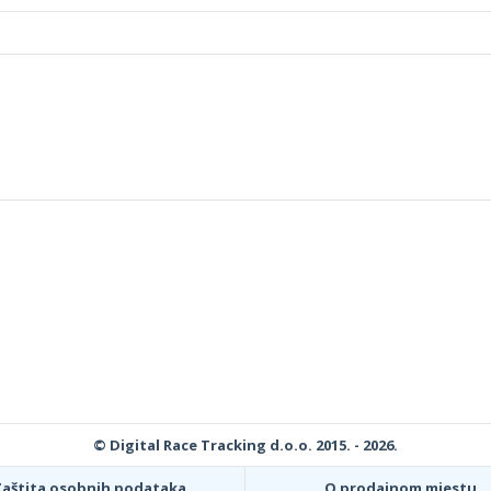
© Digital Race Tracking d.o.o. 2015. - 2026.
Zaštita osobnih podataka
O prodajnom mjestu