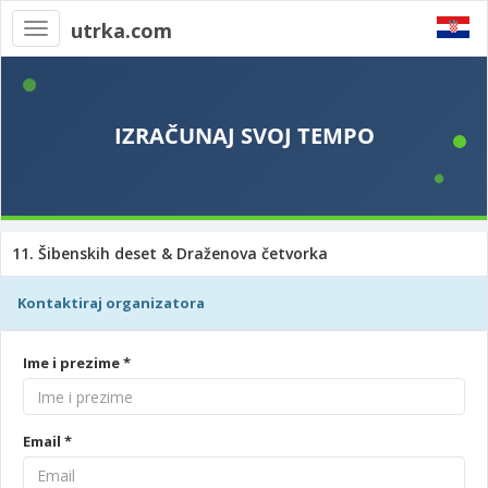
utrka.com
Toggle
navigation
11. Šibenskih deset & Draženova četvorka
Kontaktiraj organizatora
Ime i prezime *
Email *