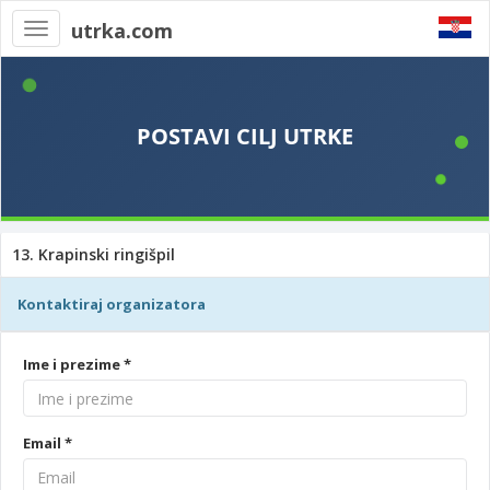
utrka.com
Toggle
navigation
13. Krapinski ringišpil
Kontaktiraj organizatora
Ime i prezime *
Email *