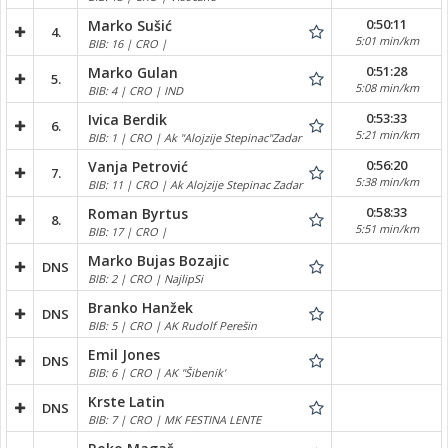
0:50:11
Marko Sušić
4.
5:01 min/km
BIB: 16 | CRO |
0:51:28
Marko Gulan
5.
5:08 min/km
BIB: 4 | CRO | IND
0:53:33
Ivica Berdik
6.
5:21 min/km
BIB: 1 | CRO | Ak "Alojzije Stepinac"Zadar
0:56:20
Vanja Petrović
7.
5:38 min/km
BIB: 11 | CRO | Ak Alojzije Stepinac Zadar
0:58:33
Roman Byrtus
8.
5:51 min/km
BIB: 17 | CRO |
Marko Bujas Bozajic
DNS
BIB: 2 | CRO | NajlipSi
Branko Hanžek
DNS
BIB: 5 | CRO | AK Rudolf Perešin
Emil Jones
DNS
BIB: 6 | CRO | AK "Šibenik'
Krste Latin
DNS
BIB: 7 | CRO | MK FESTINA LENTE