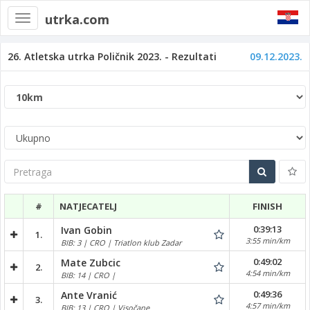
utrka.com
Toggle
navigation
26. Atletska utrka Poličnik 2023. - Rezultati
09.12.2023.
Pretraga
#
NATJECATELJ
FINISH
0:39:13
Ivan Gobin
1.
3:55 min/km
BIB: 3 | CRO | Triatlon klub Zadar
0:49:02
Mate Zubcic
2.
4:54 min/km
BIB: 14 | CRO |
0:49:36
Ante Vranić
3.
4:57 min/km
BIB: 13 | CRO | Visočane