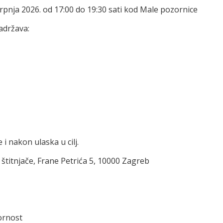
srpnja 2026. od 17:00 do 19:30 sati kod Male pozornice
sadržava:
i nakon ulaska u cilj.
titnjače, Frane Petrića 5, 10000 Zagreb
vornost