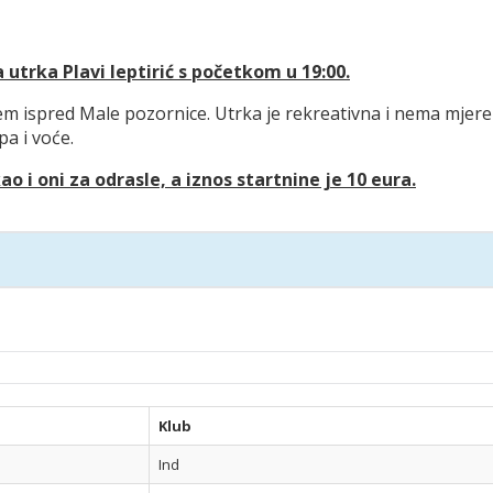
a utrka Plavi leptirić s početkom u 19:00.
ljem ispred Male pozornice. Utrka je rekreativna i nema mjere
pa i voće.
o i oni za odrasle, a iznos startnine je 10 eura.
Klub
Ind