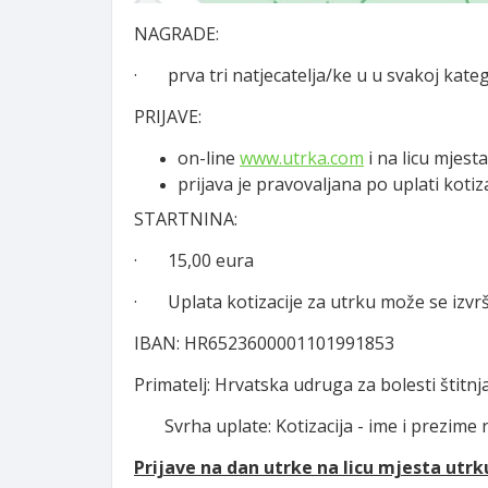
NAGRADE:
· prva tri natjecatelja/ke u u svakoj kateg
PRIJAVE:
on-line
www.utrka.com
i na licu mjest
prijava je pravovaljana po uplati kotiz
STARTNINA:
· 15,00 eura
· Uplata kotizacije za utrku može se izvrši
IBAN: HR6523600001101991853
Primatelj: Hrvatska udruga za bolesti štitn
Svrha uplate: Kotizacija - ime i prezime n
Prijave na dan utrke na licu mjesta utrk