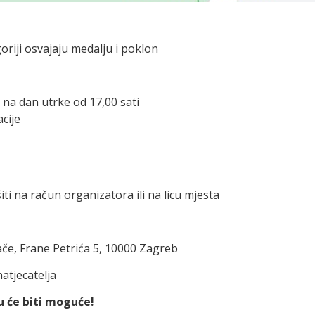
oriji osvajaju medalju i poklon
a na dan utrke od 17,00 sati
acije
ti na račun organizatora ili na licu mjesta
jače, Frane Petrića 5, 10000 Zagreb
atjecatelja
u će biti moguće!