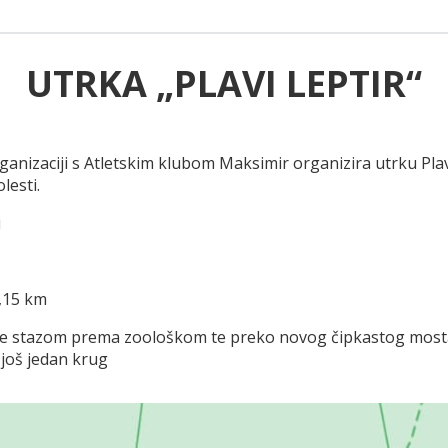
UTRKA „PLAVI LEPTIR“
anizaciji s Atletskim klubom Maksimir organizira utrku Plavi 
lesti.
i
2,15 km
ide stazom prema zoološkom te preko novog čipkastog mosta, i
 još jedan krug