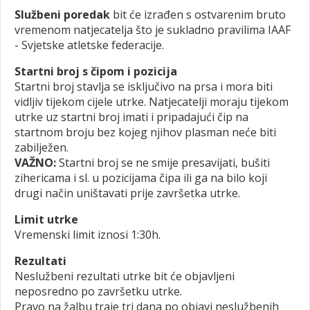
Službeni poredak
bit će izrađen s ostvarenim bruto
vremenom natjecatelja što je sukladno pravilima IAAF
- Svjetske atletske federacije.
Startni broj s čipom i pozicija
Startni broj stavlja se isključivo na prsa i mora biti
vidljiv tijekom cijele utrke. Natjecatelji moraju tijekom
utrke uz startni broj imati i pripadajući čip na
startnom broju bez kojeg njihov plasman neće biti
zabilježen.
VAŽNO:
Startni broj se ne smije presavijati, bušiti
zihericama i sl. u pozicijama čipa ili ga na bilo koji
drugi način uništavati prije završetka utrke.
Limit utrke
Vremenski limit iznosi 1:30h.
Rezultati
Neslužbeni rezultati utrke bit će objavljeni
neposredno po završetku utrke.
Pravo na žalbu traje tri dana po objavi neslužbenih