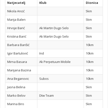
Natjecatelj
Klub
Dionica
Nikola Ancić
5km
Marija Balen
5km
Hrvoje Barić
Ak Martin Dugo Selo
5km
Kristina Barić
Ak Martin Dugo Selo
5km
Barbara Barišić
10km
Igor Bartulović
Ind
10km
Mirna Basara
Ak Perpetuum Mobile
10km
Marijana Bazina
10km
Ana Beganovic
Subos
10km
Jasna Belina
5km
Marko Belov
Dtw Team
5km
Marina Biro
5km