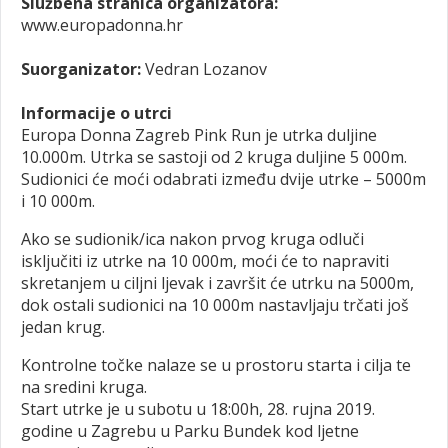
Službena stranica organizatora:
www.europadonna.hr
Suorganizator:
Vedran Lozanov
Informacije o utrci
Europa Donna Zagreb Pink Run je utrka duljine
10.000m. Utrka se sastoji od 2 kruga duljine 5 000m.
Sudionici će moći odabrati između dvije utrke – 5000m
i 10 000m.
Ako se sudionik/ica nakon prvog kruga odluči
isključiti iz utrke na 10 000m, moći će to napraviti
skretanjem u ciljni ljevak i završit će utrku na 5000m,
dok ostali sudionici na 10 000m nastavljaju trčati još
jedan krug.
Kontrolne točke nalaze se u prostoru starta i cilja te
na sredini kruga.
Start utrke je u subotu u 18:00h, 28. rujna 2019.
godine u Zagrebu u Parku Bundek kod ljetne