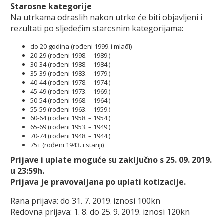
Starosne kategorije
Na utrkama odraslih nakon utrke će biti objavljeni i
rezultati po sljedećim starosnim kategorijama:
do 20 godina (rođeni 1999. i mlađi)
20-29 (rođeni 1998. – 1989.)
30-34 (rođeni 1988. – 1984.)
35-39 (rođeni 1983. – 1979.)
40-44 (rođeni 1978. – 1974.)
45-49 (rođeni 1973. – 1969.)
50-54 (rođeni 1968. – 1964.)
55-59 (rođeni 1963. – 1959.)
60-64 (rođeni 1958. – 1954.)
65-69 (rođeni 1953. – 1949.)
70-74 (rođeni 1948. – 1944.)
75+ (rođeni 1943. i stariji)
Prijave i uplate moguće su zaključno s 25. 09. 2019.
u 23:59h.
Prijava je pravovaljana po uplati kotizacije.
Rana prijava: do 31. 7. 2019. iznosi 100kn
Redovna prijava: 1. 8. do 25. 9. 2019. iznosi 120kn