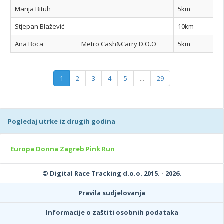
Marija Bituh
5km
Stjepan Blažević
10km
Ana Boca
Metro Cash&Carry D.O.O
5km
1
2
3
4
5
...
29
Pogledaj utrke iz drugih godina
Europa Donna Zagreb Pink Run
© Digital Race Tracking d.o.o. 2015. - 2026.
Pravila sudjelovanja
Informacije o zaštiti osobnih podataka