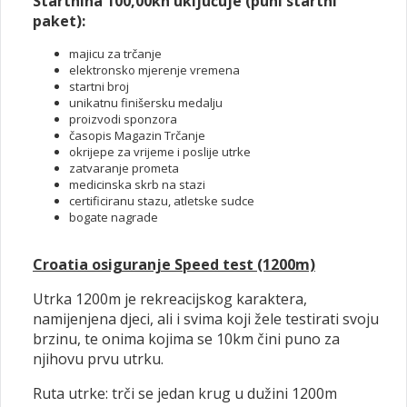
Startnina 100,00kn uključuje (puni startni
paket):
majicu za trčanje
elektronsko mjerenje vremena
startni broj
unikatnu finišersku medalju
proizvodi sponzora
časopis Magazin Trčanje
okrijepe za vrijeme i poslije utrke
zatvaranje prometa
medicinska skrb na stazi
certificiranu stazu, atletske sudce
bogate nagrade
Croatia osiguranje Speed test (1200m)
Utrka 1200m je rekreacijskog karaktera,
namijenjena djeci, ali i svima koji žele testirati svoju
brzinu, te onima kojima se 10km čini puno za
njihovu prvu utrku.
Ruta utrke: trči se jedan krug u dužini 1200m