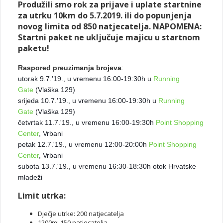
Produžili smo rok za prijave i uplate startnine
za utrku 10km do 5.7.2019. ili do popunjenja
novog limita od 850 natjecatelja. NAPOMENA:
Startni paket ne uključuje majicu u startnom
paketu!
Raspored preuzimanja brojeva
:
utorak 9.7.'19., u vremenu 16:00-19:30h u
Running
Gate
(Vlaška 129)
srijeda 10.7.'19., u vremenu 16:00-19:30h u
Running
Gate
(Vlaška 129)
četvrtak 11.7.'19., u vremenu 16:00-19:30h
Point Shopping
Center
, Vrbani
petak 12.7.'19., u vremenu 12:00-20:00h
Point Shopping
Center
, Vrbani
subota 13.7.'19., u vremenu 16:30-18:30h otok Hrvatske
mladeži
Limit utrka:
Dječje utrke: 200 natjecatelja
1200m: 150 natjecatelja