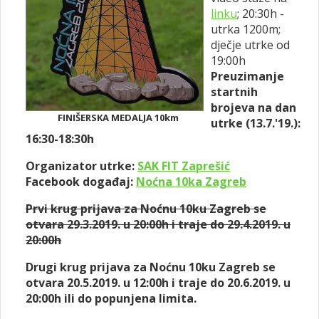
linku
; 20:30h -
utrka 1200m;
dječje utrke od
19:00h
Preuzimanje
startnih
brojeva na dan
FINIŠERSKA MEDALJA 10km
utrke (13.7.'19.):
16:30-18:30h
Organizator utrke:
SAK FIT Zaprešić
Facebook događaj:
Noćna 10ka Zagreb
Prvi krug prijava za Noćnu 10ku Zagreb se
otvara 29.3.2019. u 20:00h i traje do 29.4.2019. u
20:00h
Drugi krug prijava za Noćnu 10ku Zagreb se
otvara 20.5.2019. u 12:00h i traje do 20.6.2019. u
20:00h ili do popunjena limita.