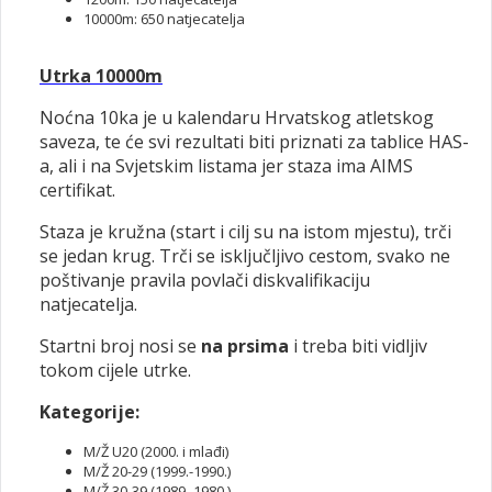
10000m: 650 natjecatelja
Utrka 10000m
Noćna 10ka je u kalendaru Hrvatskog atletskog
saveza, te će svi rezultati biti priznati za tablice HAS-
a, ali i na Svjetskim listama jer staza ima AIMS
certifikat.
Staza je kružna (start i cilj su na istom mjestu), trči
se jedan krug. Trči se isključljivo cestom, svako ne
poštivanje pravila povlači diskvalifikaciju
natjecatelja.
Startni broj nosi se
na prsima
i treba biti vidljiv
tokom cijele utrke.
Kategorije:
M/Ž U20 (2000. i mlađi)
M/Ž 20-29 (1999.-1990.)
M/Ž 30-39 (1989.-1980.)