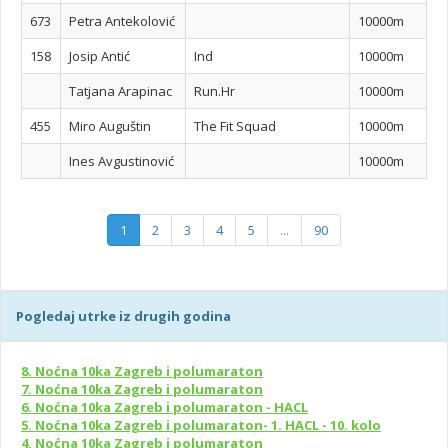
673
Petra Antekolović
10000m
158
Josip Antić
Ind
10000m
Tatjana Arapinac
Run.Hr
10000m
455
Miro Auguštin
The Fit Squad
10000m
Ines Avgustinović
10000m
1
2
3
4
5
...
90
Pogledaj utrke iz drugih godina
8. Noćna 10ka Zagreb i polumaraton
7. Noćna 10ka Zagreb i polumaraton
6. Noćna 10ka Zagreb i polumaraton - HACL
5. Noćna 10ka Zagreb i polumaraton- 1. HACL - 10. kolo
4. Noćna 10ka Zagreb i polumaraton