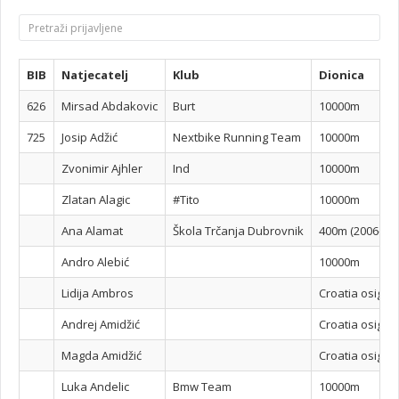
BIB
Natjecatelj
Klub
Dionica
626
Mirsad Abdakovic
Burt
10000m
725
Josip Adžić
Nextbike Running Team
10000m
Zvonimir Ajhler
Ind
10000m
Zlatan Alagic
#Tito
10000m
Ana Alamat
Škola Trčanja Dubrovnik
400m (2006-200
Andro Alebić
10000m
Lidija Ambros
Croatia osigur
Andrej Amidžić
Croatia osigur
Magda Amidžić
Croatia osigur
Luka Andelic
Bmw Team
10000m