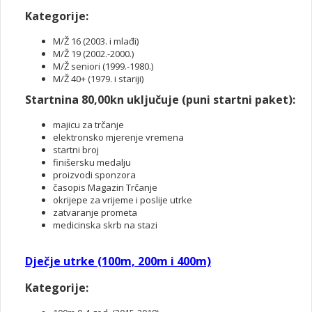
Kategorije:
M/Ž 16 (2003. i mlađi)
M/Ž 19 (2002.-2000.)
M/Ž seniori (1999.-1980.)
M/Ž 40+ (1979. i stariji)
Startnina 80,00kn uključuje (puni startni paket):
majicu za trčanje
elektronsko mjerenje vremena
startni broj
finišersku medalju
proizvodi sponzora
časopis Magazin Trčanje
okrijepe za vrijeme i poslije utrke
zatvaranje prometa
medicinska skrb na stazi
Dječje utrke (100m, 200m i 400m)
Kategorije: