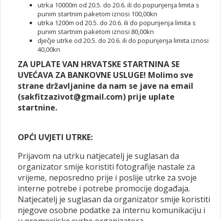
utrka 10000m od 20.5. do 20.6. ili do popunjenja limita s
punim startnim paketom iznosi 100,00kn
utrka 1200m od 20.5. do 20.6. ili do popunjenja limita s
punim startnim paketom iznosi 80,00kn
dječje utrke od 20.5. do 20.6. ili do popunjenja limita iznosi
40,00kn
ZA UPLATE VAN HRVATSKE STARTNINA SE
UVEĆAVA ZA BANKOVNE USLUGE! Molimo sve
strane državljanine da nam se jave na email
(sakfitzazivot@gmail.com) prije uplate
startnine.
OPĆI UVJETI UTRKE:
Prijavom na utrku natjecatelj je suglasan da
organizator smije koristiti fotografije nastale za
vrijeme, neposredno prije i poslije utrke za svoje
interne potrebe i potrebe promocije događaja.
Natjecatelj je suglasan da organizator smije koristiti
njegove osobne podatke za internu komunikaciju i