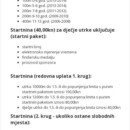
100m 0-4 god. (2015-2019)
100m 5-6 god. (2013-2014)
200m 7-8 god. (2011-2012)
200m 9-10 god. (2009-2010)
400m 11-13 god. (2006-2008)
Startnina (40,00kn) za dječje utrke uključuje
(startni paket):
startni broj
elektronsko mjerenje vremena
finišersku medalju
proizvod sponzora
Startnina (redovna uplata 1. krug):
utrka 10000m do 1.5. ili do popunjenja limita s punim
startnim paketom iznosi 100,00kn
utrka 1200m do 1.5. ili do popunjena limita s punim
startnim paketom iznosi 80,00kn
dječje utrke do 1.5. ili do popunjenja limita iznosi 40,00kn
Startnina (2. krug - ukoliko ostane slobodnih
mjesta):