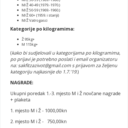
M/Ž 40-49 (1979.-1970.)
M/Ž 50-59 (1969.-1960.)
M/Ž 60+ (1959. i stariji)
M/Ž Vatrogasci
Kategorije po kilogramima:
Ž 95kg+
M 115kg+
(
kako bi sudjelovali u kategorijama po kilogramima,
po prijavi je potrebno poslati i email organizatoru
na: sakfitzazivot@gmail.com s prijavom za željenu
kategoriju najkasnije do 1.7.'19.
)
NAGRADE:
Ukupni poredak 1.-3. mjesto M i Ž novčane nagrade
+ plaketa
1. mjesto M i Ž - 1000,00kn
2. mjesto M i Ž - 750,00kn