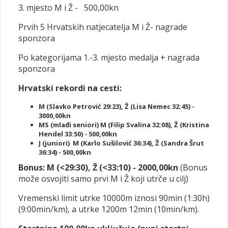
3. mjesto M i Ž - 500,00kn
Prvih 5 Hrvatskih natjecatelja M i Ž- nagrade
sponzora
Po kategorijama 1.-3. mjesto medalja + nagrada
sponzora
Hrvatski rekordi na cesti:
M (Slavko Petrović 29:23), Ž (Lisa Nemec 32:45) -
3000,00kn
MS (mlađi seniori) M (Filip Svalina 32:08), Ž (Kristina
Hendel 33:50) - 500,00kn
J (juniori) M (Karlo Sušilović 36:34), Ž (Sandra Šrut
36:34) - 500,00kn
Bonus: M (<29:30), Ž (<33:10) - 2000,00kn
(Bonus
može osvojiti samo prvi M i Ž koji utrče u cilj)
Vremenski limit utrke 10000m iznosi 90min (1:30h)
(9:00min/km), a utrke 1200m 12min (10min/km).