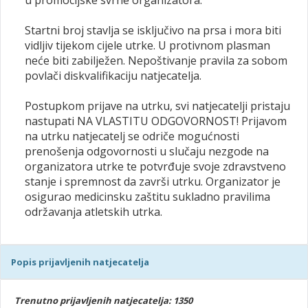
u promocijske svrhe organizatora.
Startni broj stavlja se isključivo na prsa i mora biti
vidljiv tijekom cijele utrke. U protivnom plasman
neće biti zabilježen. Nepoštivanje pravila za sobom
povlači diskvalifikaciju natjecatelja.
Postupkom prijave na utrku, svi natjecatelji pristaju
nastupati NA VLASTITU ODGOVORNOST! Prijavom
na utrku natjecatelj se odriče mogućnosti
prenošenja odgovornosti u slučaju nezgode na
organizatora utrke te potvrđuje svoje zdravstveno
stanje i spremnost da završi utrku. Organizator je
osigurao medicinsku zaštitu sukladno pravilima
održavanja atletskih utrka.
Popis prijavljenih natjecatelja
Trenutno prijavljenih natjecatelja: 1350