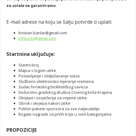
za ostale ne garantiramo.
E-mail adrese na koju se šalju potvrde o uplati:
kristian.barilar@gmail.com
kfrljuzec@gmail.com
Startnina uključuje:
Startni broj
Majica s logom utrke
Postavljanje i obilježavanje staze
Službeno elektronsko mjerenje vremena
Sudac hrvatskog biciklističkog saveza
Dežurstvo gradskog društva Crvenog križa Krapina
Okrjepe i osvježenja za vrijeme utrke
Obrok i okrjepa nakon utrke
Poklon pakete sponzora za sve natjecatelje
Bogate nagrade za prvih troje u svim kategorijama
PROPOZICIJE