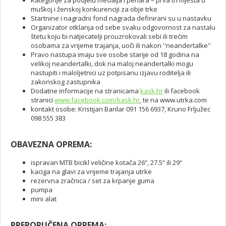
Kategorije za podjelu medalja i pehara – prva tri mjesta u
muškoj i ženskoj konkurenciji za obje trke
Startnine i nagradni fond nagrada definirani su u nastavku
Organizator otklanja od sebe svaku odgovornost za nastalu
štetu koju bi natjecatelji prouzrokovali sebi ili trećim
osobama za vrijeme trajanja, uoči ili nakon ''neandertalke''
Pravo nastupa imaju sve osobe starije od 18 godina na
velikoj neandertalki, dok na maloj neandertalki mogu
nastupiti i maloljetnici uz potpisanu izjavu roditelja ili
zakonskog zastupnika
Dodatne informacije na stranicama
kask.hr
ili facebook
stranici
www.facebook.com/kask.hr
, te na www.utrka.com
kontakt osobe: Kristijan Barilar 091 156 6937, Kruno Frljužec
098 555 383
OBAVEZNA OPREMA:
ispravan MTB bicikl veličine kotača 26“, 27.5“ ili 29“
kaciga na glavi za vrijeme trajanja utrke
rezervna zračnica / set za krpanje guma
pumpa
mini alat
PREPORUČENA OPREMA: