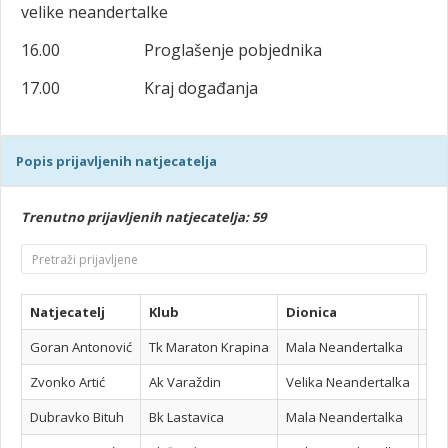
velike neandertalke
16.00 Proglašenje pobjednika
17.00 Kraj događanja
Popis prijavljenih natjecatelja
Trenutno prijavljenih natjecatelja: 59
Natjecatelj
Klub
Dionica
Pl
Goran Antonović
Tk Maraton Krapina
Mala Neandertalka
Zvonko Artić
Ak Varaždin
Velika Neandertalka
Dubravko Bituh
Bk Lastavica
Mala Neandertalka