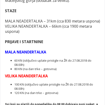
Maceljskog gorja (dodatak za veliku).
STAZE
MALA NEADERTALKA – 31km (cca 830 metara uspona)
VELIKA NEANDERTALKA – 66km (cca 1900 metara
uspona)
PRIJAVE I STARTNINE
MALA NEANDERTALKA
60 KN (isključivo uplate pristigle na ŽR do 27.08.2018 do
08.00h)
80 KN (na dan trke – gotovina)
VELIKA NEANDERTALKA
100 KN (isključivo uplate pristigle na ŽR do 27.08.2018 do
08.00h)
120 KN (na dan trke – gotovina)
Svi koji su platili do ponedjeljka do 08:00 dobivaju puni paket, a