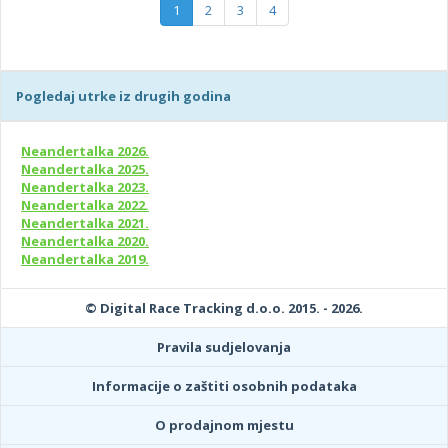
1
2
3
4
Pogledaj utrke iz drugih godina
Neandertalka 2026.
Neandertalka 2025.
Neandertalka 2023.
Neandertalka 2022.
Neandertalka 2021.
Neandertalka 2020.
Neandertalka 2019.
© Digital Race Tracking d.o.o. 2015. - 2026.
Pravila sudjelovanja
Informacije o zaštiti osobnih podataka
O prodajnom mjestu