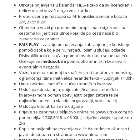
Utrka je prijavljena u kalendar HBS-a tako da svi licencirani i
nelicencirani vozači mogu voziti utrku
Preporučeno je nastupiti sa MTB biciklima veličine kotača
26“, 27.5“ ili 29“
Obavezno voziti po prometnim propisima o sigurnosti na
cestama RH jer trasa utrke koja ide po cesti neće biti
zatvorena za promet
FAIR PLAY
– za vrijeme natjecanja zabranjeno je korištenje
pomoći osoba koje se NE natječu, osim u slučaju ozljede.
Diskvalifikacija u slučaju pomoći osoba koja se ne natječu.
Očekuje se
međusobna
pomoć oko tehničkih kvarova ili
eventualnih nezgoda
Vožnja prema zadanoj i označenoj ruti i unutar vremenskog
ograničenja (time limit velika neandertalka – Lupinjak 14.00h)
Utrku pokriva ''metla'' u slučaju tehničkih kvarova
U slučaju odustajanja, natjecatelj/ica (osim tehničkih
kvarova) mora odmah obavijestiti organizatora te se
najkraćim putem, u vlastitoj organizaciji, vratiti na cilj
U slučaju kiše utrka se ne odgađa
Prijave se zaprimaju isključivo online na (www.utrka.com) do
ponedjeljka 27.08.2018. u 08.00h (isključivo vidljive uplate na
ŽR)
Popis prijavljenih natjecatelja/ica će biti redovito ažuriran i
javno dostupan na stranicama www.utrka.com