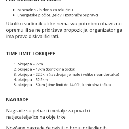
Minimalno 2 bidona za tekućinu
Energetske pločice, gelovi i izotonični pripravci
Ukoliko sudionik utrke nema svu potrebnu obaveznu
opremu ili se ne pridržava propozicija, organizator ga
ima pravo diskvalificirati.
TIME LIMIT I OKRIJEPE
okrijepa – 7km
okrijepa – 13km (kontrolna točka)
okrijepa – 22,5km (razdvajanje male i velike neandertalke)
okrijepa – 32,5km
okrijepa – 50km ( time limit do 14.00h, kontrolna točka)
NAGRADE
Nagrade su pehari i medalje za prva tri
natjecatelja/ice na obje trke
Novčane nagrade će ovisiti o broju prijavljenih