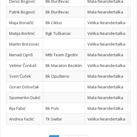
Denis Bogović
Bk Đurđevac
Mala Neandertalka
Patrik Bogović
Bk Đurđevac
Mala Neandertalka
Maja Bonačić
Bk Ciklus
Velika Neandertalka
Matija Borlinić
Bgk Tuškanac
Velika Neandertalka
Martin Brezovec
Velika Neandertalka
Nenad Cipriš
Mtb Team Zgodni
Mala Neandertalka
Velimir Čonkaš
Bk Maraton Beciklin
Velika Neandertalka
Sven Čuček
Bk Opušteno
Mala Neandertalka
Goran Dolovčak
Mala Neandertalka
Spomenko Dukić
Mala Neandertalka
Ilija Fabić
Bk Puls
Mala Neandertalka
Andrea Fazlić
Tk Swibir
Velika Neandertalka