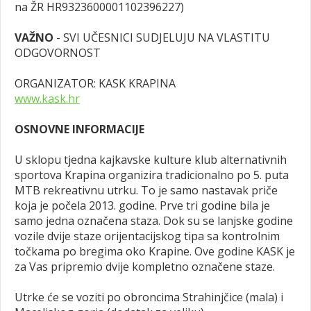
na ŽR HR9323600001102396227)
VAŽNO
- SVI UČESNICI SUDJELUJU NA VLASTITU
ODGOVORNOST
ORGANIZATOR: KASK KRAPINA
www.kask.hr
OSNOVNE INFORMACIJE
U sklopu tjedna kajkavske kulture klub alternativnih
sportova Krapina organizira tradicionalno po 5. puta
MTB rekreativnu utrku. To je samo nastavak priče
koja je počela 2013. godine. Prve tri godine bila je
samo jedna označena staza. Dok su se lanjske godine
vozile dvije staze orijentacijskog tipa sa kontrolnim
točkama po bregima oko Krapine. Ove godine KASK je
za Vas pripremio dvije kompletno označene staze.
Utrke će se voziti po obroncima Strahinjčice (mala) i