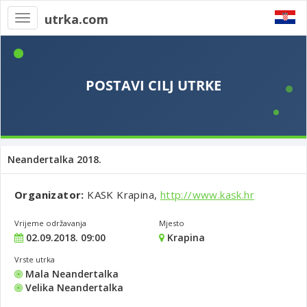
utrka.com
Toggle
navigation
Neandertalka 2018.
Organizator:
KASK Krapina,
http://www.kask.hr
Vrijeme održavanja
Mjesto
02.09.2018. 09:00
Krapina
Vrste utrka
Mala Neandertalka
Velika Neandertalka