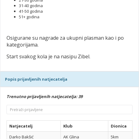
21-30 godina
31-40 godina
41-50 godina
51+ godina
Osigurane su nagrade za ukupni plasman kao i po
kategorijama.
Start svakog kola je na nasipu Zibel.
Popis prijavljenih natjecatelja
Trenutno prijavljenih natjecatelja: 39
Natjecatelj
Klub
Dionica
Darko Bakšić
AK Glina
5km