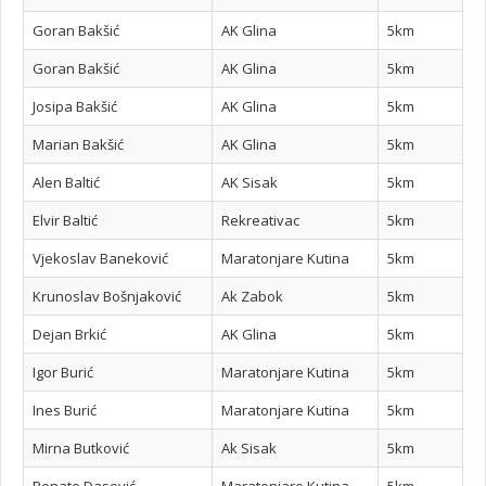
Goran Bakšić
AK Glina
5km
Goran Bakšić
AK Glina
5km
Josipa Bakšić
AK Glina
5km
Marian Bakšić
AK Glina
5km
Alen Baltić
AK Sisak
5km
Elvir Baltić
Rekreativac
5km
Vjekoslav Baneković
Maratonjare Kutina
5km
Krunoslav Bošnjaković
Ak Zabok
5km
Dejan Brkić
AK Glina
5km
Igor Burić
Maratonjare Kutina
5km
Ines Burić
Maratonjare Kutina
5km
Mirna Butković
Ak Sisak
5km