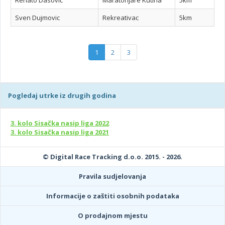
Renato Dasović
Maratonjare Kutina
5km
Sven Dujmovic
Rekreativac
5km
1
2
3
Pogledaj utrke iz drugih godina
3. kolo Sisačka nasip liga 2022
3. kolo Sisačka nasip liga 2021
© Digital Race Tracking d.o.o. 2015. - 2026.
Pravila sudjelovanja
Informacije o zaštiti osobnih podataka
O prodajnom mjestu