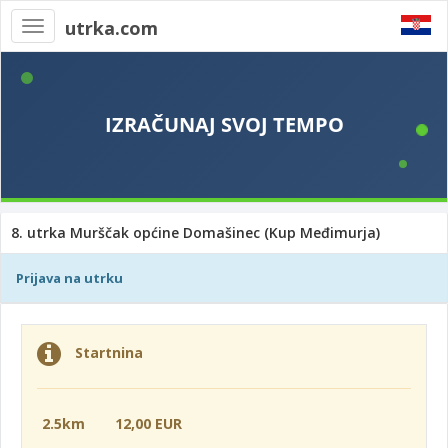
utrka.com
Toggle
navigation
8. utrka Murščak općine Domašinec (Kup Međimurja)
Prijava na utrku
Startnina
2.5km
12,00 EUR