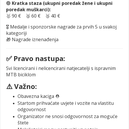
🟢
Kratka staza (ukupni poredak žene i ukupni
poredak muškarci):
🥇 90 € 🥈 60 € 🥉 40 €
🎖️ Medalje i sponzorske nagrade za prvih 5 u svakoj
kategoriji
🎁 Nagrade iznenađenja
✅ Pravo nastupa:
Svi licencirani i nelicencirani natjecatelji s ispravnim
MTB biciklom
⚠️ Važno:
Obavezna kaciga ⛑️
Startom prihvaćate uvjete i vozite na vlastitu
odgovornost
Organizator ne snosi odgovornost za moguće
štete