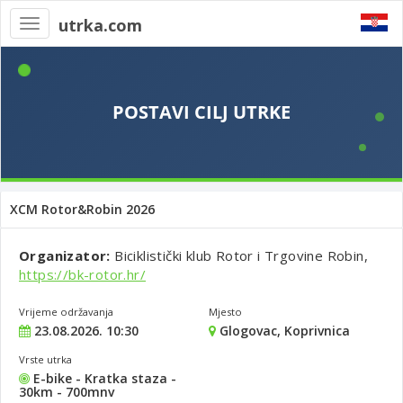
utrka.com
Toggle
navigation
XCM Rotor&Robin 2026
Organizator:
Biciklistički klub Rotor i Trgovine Robin,
https://bk-rotor.hr/
Vrijeme održavanja
Mjesto
23.08.2026. 10:30
Glogovac, Koprivnica
Vrste utrka
E-bike - Kratka staza -
30km - 700mnv