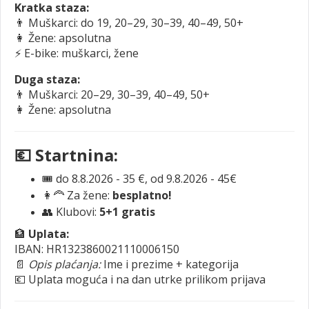
Kratka staza:
👨 Muškarci: do 19, 20–29, 30–39, 40–49, 50+
👩 Žene: apsolutna
⚡ E-bike: muškarci, žene
Duga staza:
👨 Muškarci: 20–29, 30–39, 40–49, 50+
👩 Žene: apsolutna
💶 Startnina:
🎟️ do 8.8.2026 - 35 €, od 9.8.2026 - 45€
👩‍🦰 Za žene:
besplatno!
👥 Klubovi:
5+1 gratis
🏦
Uplata:
IBAN: HR1323860021110006150
📄
Opis plaćanja:
Ime i prezime + kategorija
💶 Uplata moguća i na dan utrke prilikom prijava