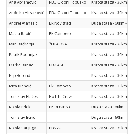
Ana Abramović
RBU Cikloni Topusko
Kratka staza - 30km - 
Anđelko Abramović
RBU Cikloni Topusko
Kratka staza - 30km - 
Andrej Atanasić
Bk Novigrad
Duga staza - 60km - 14
Matija Babić
Bk Campeto
Kratka staza - 30km - 
Ivan Bačkonja
ŽUTA OSA
Kratka staza - 30km - 
Patrik Badanjak
Kratka staza - 30km - 
Marko Banac
BBK ASI
Kratka staza - 30km - 
Filip Berend
Kratka staza - 30km - 
Ivica Biondić
Bk Campeto
Kratka staza - 30km - 
Tomislav Blažek
No Life Crew
Kratka staza - 30km - 
Nikola Brlek
BK BUMBAR
Duga staza - 60km - 14
Tomislav Burić
Duga staza - 60km - 14
Nikola Canjuga
BBK Asi
Kratka staza - 30km - 