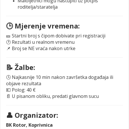
Maloljetnici mogu nastupiti uz potpis
roditelja/staratelja
🕒 Mjerenje vremena:
🎫 Startni broj s čipom dobivate pri registraciji
🕑 Rezultati u realnom vremenu
📌 Broj se NE vraća nakon utrke
📝 Žalbe:
🕓 Najkasnije 10 min nakon završetka događaja ili
objave rezultata
💶 Polog: 40 €
📄 U pisanom obliku, predati glavnom sucu
👤 Organizator:
BK Rotor, Koprivnica