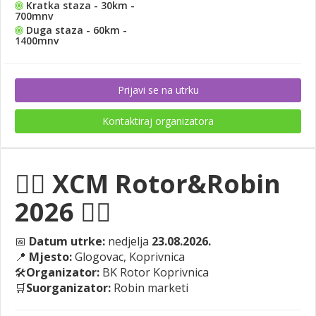
Kratka staza - 30km -
700mnv
Duga staza - 60km -
1400mnv
Prijavi se na utrku
Kontaktiraj organizatora
🚵‍♂️
XCM Rotor&Robin
2026
🚵‍♀️
📅
Datum utrke:
nedjelja
23.08.2026.
📍
Mjesto:
Glogovac, Koprivnica
🛠️
Organizator:
BK Rotor Koprivnica
🛒
Suorganizator:
Robin marketi