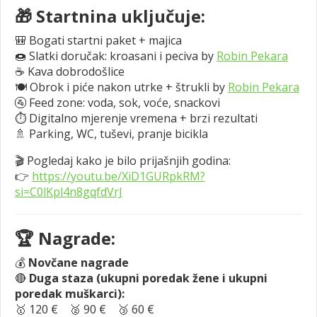
🎁 Startnina uključuje:
🎒
Bogati startni paket + majica
🍩 Slatki doručak: kroasani i peciva by
Robin Pekara
☕ Kava dobrodošlice
🍽️ Obrok i piće nakon utrke + štrukli by
Robin Pekara
🚰 Feed zone: voda, sok, voće, snackovi
⏱️ Digitalno mjerenje vremena + brzi rezultati
🚿 Parking, WC, tuševi, pranje bicikla
🎬 Pogledaj kako je bilo prijašnjih godina:
👉
https://youtu.be/XiD1GURpkRM?
si=C0lKpl4n8gqfdVrJ
🏆 Nagrade:
💰
Novčane nagrade
🔴
Duga staza (ukupni poredak žene i ukupni
poredak muškarci):
🥇 120 € 🥈 90 € 🥉 60 €