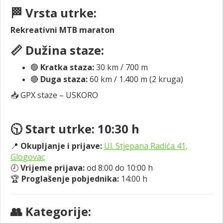
🏁 Vrsta utrke:
Rekreativni MTB maraton
📏 Dužina staze:
🟢
Kratka staza:
30 km / 700 m
🔴
Duga staza:
60 km / 1.400 m (2 kruga)
📥 GPX staze – USKORO
🕥 Start utrke: 10:30 h
📍
Okupljanje i prijave:
Ul. Stjepana Radića 41,
Glogovac
🕗
Vrijeme prijava:
od 8:00 do 10:00 h
🏆
Proglašenje pobjednika:
14:00 h
👥 Kategorije: