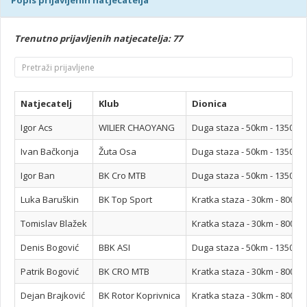
Popis prijavljenih natjecatelja
Trenutno prijavljenih natjecatelja: 77
Natjecatelj
Klub
Dionica
Igor Acs
WILIER CHAOYANG
Duga staza - 50km - 1350m
Ivan Bačkonja
Žuta Osa
Duga staza - 50km - 1350m
Igor Ban
BK Cro MTB
Duga staza - 50km - 1350m
Luka Baruškin
BK Top Sport
Kratka staza - 30km - 800m
Tomislav Blažek
Kratka staza - 30km - 800m
Denis Bogović
BBK ASI
Duga staza - 50km - 1350m
Patrik Bogović
BK CRO MTB
Kratka staza - 30km - 800m
Dejan Brajković
BK Rotor Koprivnica
Kratka staza - 30km - 800m