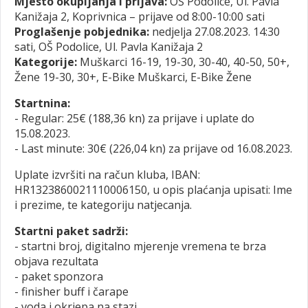
Mjesto okupljanja i prijava:
OŠ Podolice, Ul. Pavla
Kanižaja 2, Koprivnica – prijave od 8:00-10:00 sati
Proglašenje pobjednika:
nedjelja 27.08.2023. 14:30
sati, OŠ Podolice, Ul. Pavla Kanižaja 2
Kategorije:
Muškarci 16-19, 19-30, 30-40, 40-50, 50+,
Žene 19-30, 30+, E-Bike Muškarci, E-Bike Žene
Startnina:
- Regular: 25€ (188,36 kn) za prijave i uplate do
15.08.2023.
- Last minute: 30€ (226,04 kn) za prijave od 16.08.2023.
Uplate izvršiti na račun kluba, IBAN:
HR1323860021110006150, u opis plaćanja upisati: Ime
i prezime, te kategoriju natjecanja.
Startni paket sadrži:
- startni broj, digitalno mjerenje vremena te brza
objava rezultata
- paket sponzora
- finisher buff i čarape
- voda i okrjepa na stazi