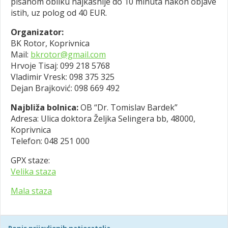
pisanom obliku najkasnije do 10 minuta nakon objave
istih, uz polog od 40 EUR.
Organizator:
BK Rotor, Koprivnica
Mail:
bkrotor@gmail.com
Hrvoje Tisaj: 099 218 5768
Vladimir Vresk: 098 375 325
Dejan Brajković: 098 669 492
Najbliža bolnica:
OB “Dr. Tomislav Bardek”
Adresa: Ulica doktora Željka Selingera bb, 48000,
Koprivnica
Telefon: 048 251 000
GPX staze:
Velika staza
Mala staza