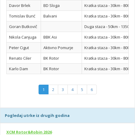
Davor Brlek
BD Sloga
Kratka staza - 30km - 800m
Tomislav Burić
Balvani
Kratka staza - 30km - 800m
Goran Butkovič
Duga staza - 50km - 1350m
Nikola Canjuga
BBK Asi
Kratka staza - 30km - 800m
Peter Cigut
Aktivno Pomurje
Kratka staza - 30km - 800m
Renato Ciler
BK Rotor
Kratka staza - 30km - 800m
Karlo Dam
BK Rotor
Kratka staza - 30km - 800m
1
2
3
4
5
6
Pogledaj utrke iz drugih godina
XCM Rotor&Robin 2026