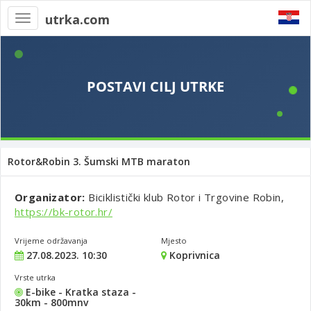
utrka.com
Toggle
navigation
Rotor&Robin 3. Šumski MTB maraton
Organizator:
Biciklistički klub Rotor i Trgovine Robin,
https://bk-rotor.hr/
Vrijeme održavanja
Mjesto
27.08.2023. 10:30
Koprivnica
Vrste utrka
E-bike - Kratka staza -
30km - 800mnv