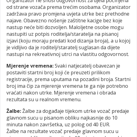
Organizator ne snosi odgovornost za djela počinjena
od strane vozača prema trećim osobama. Organizator
zadržava pravo promjena uvjeta utrke bez prethodne
najave. Obavezno nošenje zaštitne kacige bez koje
nastup neće biti dozvoljen. Maloljetne osobe mogu
nastupiti uz potpis roditelja/staratelja na pisanoj
izjavi (koju moraju predati kod dizanja broja), a u kojoj
je vidljivo da je roditelj/staratelj suglasan da dijete
nastupi na rekreativnoj utrci na vlastitu odgovornost.
Mjerenje vremena:
Svaki natjecatelj obavezan je
postaviti startni broj koji će preuzeti prilikom
registracije, prema uputama na pozadini broja. Startni
broj ima čip za mjerenje vremena te ga nije potrebno
vraćati nakon utrke. Mjerenje vremena i obrada
rezultata su u realnom vremenu.
Žalbe:
Žalbe za događaje tijekom utrke vozač predaje
glavnom sucu u pisanom obliku najkasnije do 10
minuta nakon završetka, uz polog od 40 EUR.
Žalbe na rezultate vozač predaje glavnom sucu u