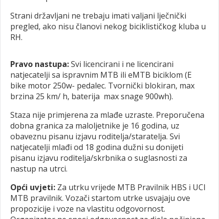
Strani državljani ne trebaju imati valjani lječnički
pregled, ako nisu članovi nekog biciklističkog kluba u
RH.
Pravo nastupa:
Svi licencirani i ne licencirani
natjecatelji sa ispravnim MTB ili eMTB biciklom (E
bike motor 250w- pedalec. Tvornički blokiran, max
brzina 25 km/ h, baterija max snage 900wh).
Staza nije primjerena za mlađe uzraste. Preporučena
dobna granica za maloljetnike je 16 godina, uz
obaveznu pisanu izjavu roditelja/staratelja. Svi
natjecatelji mlađi od 18 godina dužni su donijeti
pisanu izjavu roditelja/skrbnika o suglasnosti za
nastup na utrci.
Opći uvjeti:
Za utrku vrijede MTB Pravilnik HBS i UCI
MTB pravilnik. Vozači startom utrke usvajaju ove
propozicije i voze na vlastitu odgovornost.