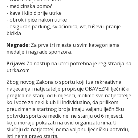
- medicinska pomoć
- kava i klipić prije utrke
- obrok i piće nakon utrke
- osiguran parking, svlačionica, wc, tuševi i pranje
bicikla
Nagrade:
Za prva tri mjesta u svim kategorijama
medalje i nagrade sponzora.
Prijave:
Za nastup na utrci potrebna je registracija na
utrka.com
Zbog novog Zakona o sportu koji i za rekreativna
natjecanja i natjecatelje propisuje OBAVEZNI lječnički
pregled ne stariji od 6 mjeseci, molimo sve natjecatelje
koji voze za neki klub ili individualno, da prilikom
preuzimanja startnog broja imaju valjanu lječničku
potvrdu sportske medicine, ne stariju od 6 mjeseci,
koju moraju pokazati na uvid organizatorima. U
slučaju da natjecatelj nema valjanu lječničku potvrdu,
isti nema pravo starta.