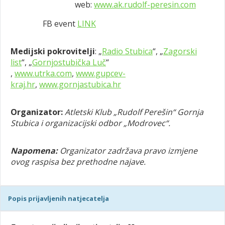
web:
www.ak.rudolf-peresin.com
FB event
LINK
Medijski pokrovitelji
: „
Radio Stubica
“, „
Zagorski
list
“, „
Gornjostubička Luč
“
,
www.utrka.com
,
www.gupcev-
kraj.hr
,
www.gornjastubica.hr
Organizator:
Atletski Klub „Rudolf Perešin“ Gornja
Stubica i organizacijski odbor „Modrovec“.
Napomena:
Organizator zadržava pravo izmjene
ovog raspisa bez prethodne najave
.
Popis prijavljenih natjecatelja