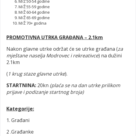
M/Ž 50-54 godine
M/Ž 55-59 godine
M/Ž 60-64 godine
M/Ž 65-69 godine
M/Ž 70+ godina
PROMOTIVNA UTRKA GRAĐANA – 2.1km
Nakon glavne utrke održat će se utrke građana (
za
mještane naselja Modrovec i rekreativce
) na dužini
2.1km
(
1 krug staze glavne utrke
).
STARTNINA:
20kn
(plaća se na dan utrke prilikom
prijave i podizanje startnog broja)
Kategorije:
1. Građani
2 .Građanke