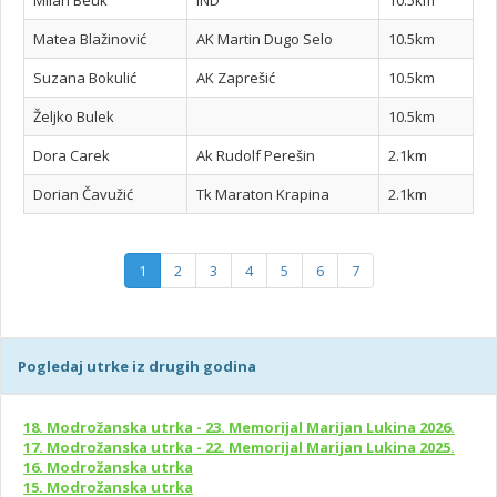
Milan Beuk
IND
10.5km
Matea Blažinović
AK Martin Dugo Selo
10.5km
Suzana Bokulić
AK Zaprešić
10.5km
Željko Bulek
10.5km
Dora Carek
Ak Rudolf Perešin
2.1km
Dorian Čavužić
Tk Maraton Krapina
2.1km
1
2
3
4
5
6
7
Pogledaj utrke iz drugih godina
18. Modrožanska utrka - 23. Memorijal Marijan Lukina 2026.
17. Modrožanska utrka - 22. Memorijal Marijan Lukina 2025.
16. Modrožanska utrka
15. Modrožanska utrka