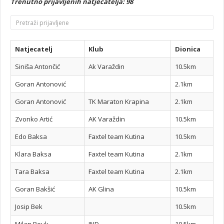
Trenutno prijavljenih natjecatelja: 98
Natjecatelj
Klub
Dionica
Siniša Antončić
Ak Varaždin
10.5km
Goran Antonović
2.1km
Goran Antonović
TK Maraton Krapina
2.1km
Zvonko Artić
AK Varaždin
10.5km
Edo Baksa
Faxtel team Kutina
10.5km
Klara Baksa
Faxtel team Kutina
2.1km
Tara Baksa
Faxtel team Kutina
2.1km
Goran Bakšić
AK Glina
10.5km
Josip Bek
10.5km