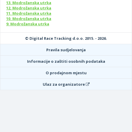
13. Modrožanska utrka
12. Modrožanska utrka
11. Modrožanska utrka
10. Modrožanska utrka
9. Modrožanska utrka
© Digital Race Tracking d.o.o. 2015. - 2026.
Pravila sudjelovanja
Informacije o zaštiti osobnih podataka
O prodajnom mjestu
Ulaz za organizatore