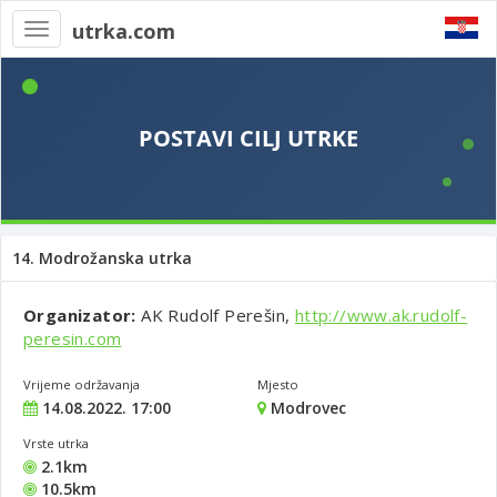
utrka.com
Toggle
navigation
14. Modrožanska utrka
Organizator:
AK Rudolf Perešin,
http://www.ak.rudolf-
peresin.com
Vrijeme održavanja
Mjesto
14.08.2022. 17:00
Modrovec
Vrste utrka
2.1km
10.5km