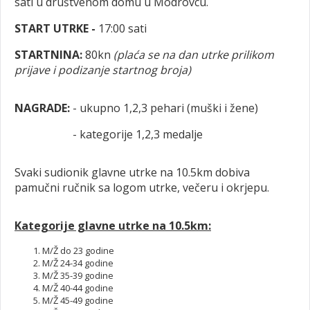
sati u društvenom domu u Modrovcu.
START UTRKE -
17:00 sati
STARTNINA:
80kn
(plaća se na dan utrke prilikom
prijave i podizanje startnog broja)
NAGRADE:
- ukupno 1,2,3 pehari (muški i žene)
- kategorije 1,2,3 medalje
Svaki sudionik glavne utrke na 10.5km dobiva
pamučni ručnik sa logom utrke, večeru i okrjepu.
Kategorije glavne utrke na 10.5km:
M/Ž do 23 godine
M/Ž 24-34 godine
M/Ž 35-39 godine
M/Ž 40-44 godine
M/Ž 45-49 godine