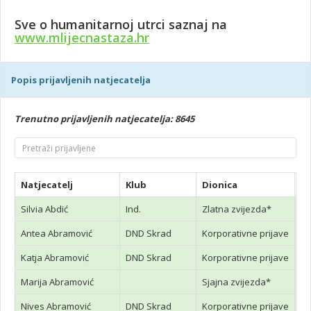
Sve o humanitarnoj utrci saznaj na
www.mlijecnastaza.hr
Popis prijavljenih natjecatelja
Trenutno prijavljenih natjecatelja: 8645
Natjecatelj
Klub
Dionica
P
Silvia Abdić
Ind.
Zlatna zvijezda*
Antea Abramović
DND Skrad
Korporativne prijave
Katja Abramović
DND Skrad
Korporativne prijave
Marija Abramović
Sjajna zvijezda*
Nives Abramović
DND Skrad
Korporativne prijave