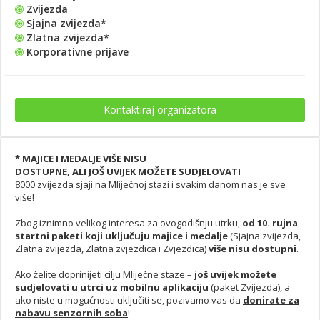
Zvijezda
Sjajna zvijezda*
Zlatna zvijezda*
Korporativne prijave
Kontaktiraj organizatora
* MAJICE I MEDALJE VIŠE NISU
DOSTUPNE, ALI JOŠ UVIJEK MOŽETE SUDJELOVATI
8000 zvijezda sjaji na Mliječnoj stazi i svakim danom nas je sve
više!
Zbog iznimno velikog interesa za ovogodišnju utrku,
od 10. rujna
startni paketi koji uključuju majice i medalje
(Sjajna zvijezda,
Zlatna zvijezda, Zlatna zvjezdica i Zvjezdica)
više nisu dostupni
.
Ako želite doprinijeti cilju Mliječne staze –
još uvijek možete
sudjelovati u utrci uz mobilnu aplikaciju
(paket Zvijezda), a
ako niste u mogućnosti uključiti se, pozivamo vas da
donirate za
nabavu senzornih soba
!