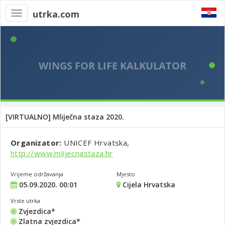
utrka.com
Toggle
navigation
[VIRTUALNO] Mliječna staza 2020.
Organizator:
UNICEF Hrvatska,
http://www.mlijecnastaza.hr
Vrijeme održavanja
Mjesto
05.09.2020. 00:01
Cijela Hrvatska
Vrste utrka
Zvjezdica*
Zlatna zvjezdica*