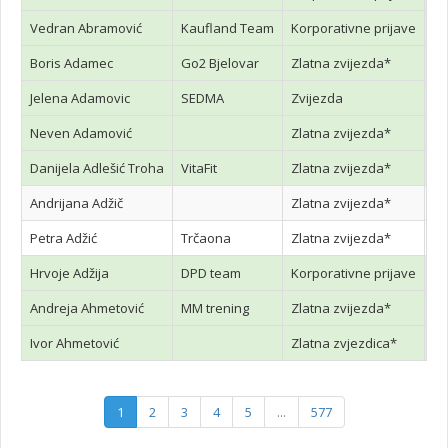
Vedran Abramović
Kaufland Team
Korporativne prijave
Boris Adamec
Go2 Bjelovar
Zlatna zvijezda*
Jelena Adamovic
SEDMA
Zvijezda
Neven Adamović
Zlatna zvijezda*
Danijela Adlešić Troha
VitaFit
Zlatna zvijezda*
Andrijana Adžič
Zlatna zvijezda*
Petra Adžić
Trčaona
Zlatna zvijezda*
Hrvoje Adžija
DPD team
Korporativne prijave
Andreja Ahmetović
MM trening
Zlatna zvijezda*
Ivor Ahmetović
Zlatna zvjezdica*
1
2
3
4
5
...
577