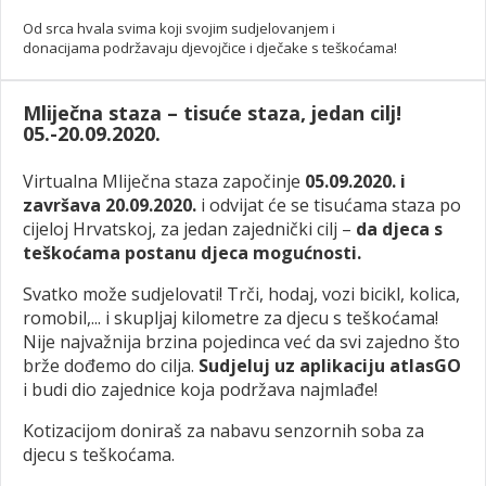
Od srca hvala svima koji svojim sudjelovanjem i
donacijama podržavaju djevojčice i dječake s teškoćama!
Mliječna staza – tisuće staza, jedan cilj!
05.-20.09.2020.
Virtualna Mliječna staza započinje
05.09.2020. i
završava 20.09.2020.
i odvijat će se tisućama staza po
cijeloj Hrvatskoj, za jedan zajednički cilj –
da djeca s
teškoćama postanu djeca mogućnosti.
Svatko može sudjelovati! Trči, hodaj, vozi bicikl, kolica,
romobil,... i skupljaj kilometre za djecu s teškoćama!
Nije najvažnija brzina pojedinca već da svi zajedno što
brže dođemo do cilja.
Sudjeluj uz aplikaciju atlasGO
i budi dio zajednice koja podržava najmlađe!
Kotizacijom doniraš za nabavu senzornih soba za
djecu s teškoćama.