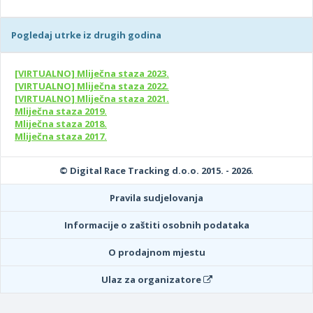
Pogledaj utrke iz drugih godina
[VIRTUALNO] Mliječna staza 2023.
[VIRTUALNO] Mliječna staza 2022.
[VIRTUALNO] Mliječna staza 2021.
Mliječna staza 2019.
Mliječna staza 2018.
Mliječna staza 2017.
© Digital Race Tracking d.o.o. 2015. - 2026.
Pravila sudjelovanja
Informacije o zaštiti osobnih podataka
O prodajnom mjestu
Ulaz za organizatore