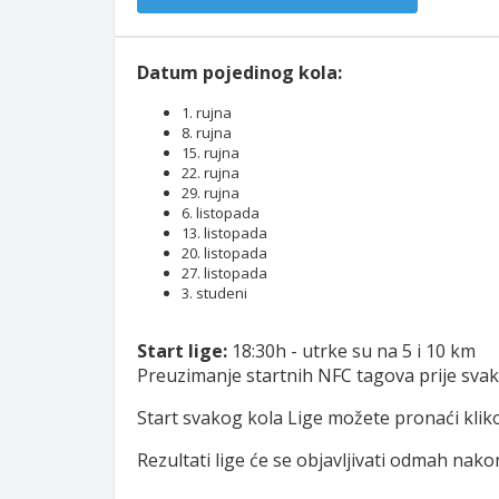
Datum pojedinog kola:
1. rujna
8. rujna
15. rujna
22. rujna
29. rujna
6. listopada
13. listopada
20. listopada
27. listopada
3. studeni
Start lige:
18:30h - utrke su na 5 i 10 km
Preuzimanje startnih NFC tagova prije svak
Start svakog kola Lige možete pronaći kli
Rezultati lige će se objavljivati odmah nakon