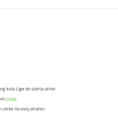
og kola Lige do starta utrke.
kom
ovdje
.
 utrke na ovoj stranici.