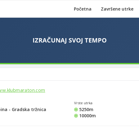
Početna
Završene utrke
ww.klubmaraton.com
Vrste utrka
ina - Gradska tržnica
5250m
10000m