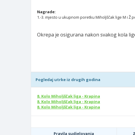
Nagrade:
1.-3. mjesto u ukupnom poretku Miholjščak lige M i Ž 
Okrepa je osigurana nakon svakog kola lig
Pogledaj utrke iz drugih godina
8. Kolo Miholjščak liga - Krapina
8. Kolo Miholjščak liga - Krapina
8. Kolo Miholjščak liga - Krapina
Pravila sudjelovanja