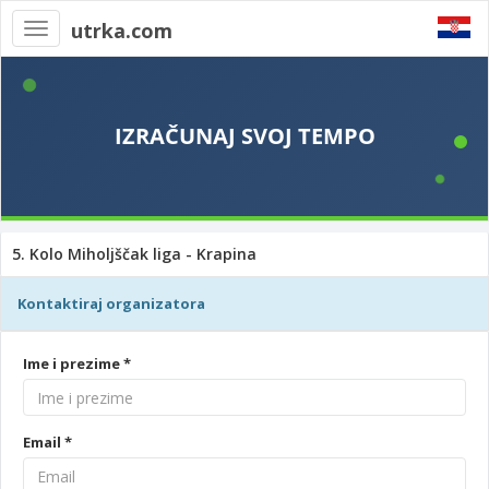
utrka.com
Toggle
navigation
5. Kolo Miholjščak liga - Krapina
Kontaktiraj organizatora
Ime i prezime *
Email *