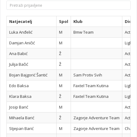
Natjecatelj
Spol
Klub
Dioni
Luka Anđelić
M
Bmw Team
Active
Damjan Aničić
M
Light 
Ana Babić
Ž
Active
Julija Bačić
Ž
Active
Bojan Bajgorić Šantić
M
Sam Protiv Svih
Active
Edo Baksa
M
Faxtel Team Kutina
Light 
Klara Baksa
Ž
Faxtel Team Kutina
Light 
Josip Barić
M
Active
Mihaela Barić
Ž
Zagorje Adventure Team
Active
Stjepan Barić
M
Zagorje Adventure Team
Challe