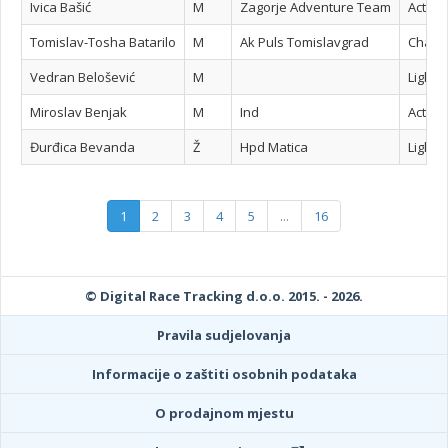
Ivica Bašić
M
Zagorje Adventure Team
Active
Tomislav-Tosha Batarilo
M
Ak Puls Tomislavgrad
Challe
Vedran Belošević
M
Light 
Miroslav Benjak
M
Ind
Active
Đurđica Bevanda
Ž
Hpd Matica
Light 
1
2
3
4
5
...
16
© Digital Race Tracking d.o.o. 2015. - 2026.
Pravila sudjelovanja
Informacije o zaštiti osobnih podataka
O prodajnom mjestu