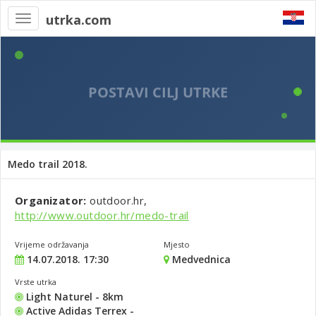
utrka.com
Toggle
navigation
Medo trail 2018.
Organizator:
outdoor.hr,
http://www.outdoor.hr/medo-trail
Vrijeme održavanja
Mjesto
14.07.2018. 17:30
Medvednica
Vrste utrka
Light Naturel - 8km
Active Adidas Terrex -