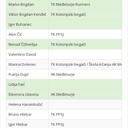
Marko Bogdan
TK Međimurje Runners
Viktor Bogdan Kenđel
TK Kotoripski begači
Igor Buhanec
Alen Čić
TK PPSJ
Nenad Čižmešija
TK Kotoripski begači
Valentino David
Marina Dolenec
TK Kotoripski begači / Škola trčanja AK Međi
Franjo Dujić
AK Međimurje
Lidija Faić
Eleonora Glavina
AK Međimurje
Helena Harambašić
Bruno Hlebar
TK PPSJ
Igor Hlebar
TK PPSJ