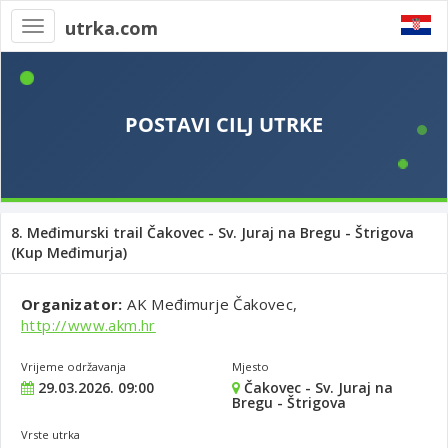
utrka.com
Toggle
navigation
8. Međimurski trail Čakovec - Sv. Juraj na Bregu - Štrigova
(Kup Međimurja)
Organizator:
AK Međimurje Čakovec,
http://www.akm.hr
Vrijeme održavanja
Mjesto
29.03.2026. 09:00
Čakovec - Sv. Juraj na
Bregu - Štrigova
Vrste utrka