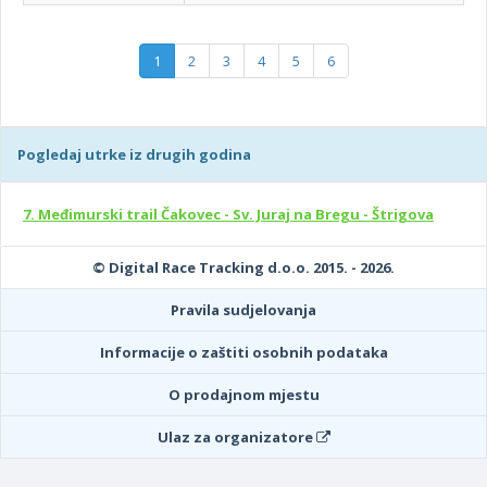
1
2
3
4
5
6
Pogledaj utrke iz drugih godina
7. Međimurski trail Čakovec - Sv. Juraj na Bregu - Štrigova
© Digital Race Tracking d.o.o. 2015. - 2026.
Pravila sudjelovanja
Informacije o zaštiti osobnih podataka
O prodajnom mjestu
Ulaz za organizatore