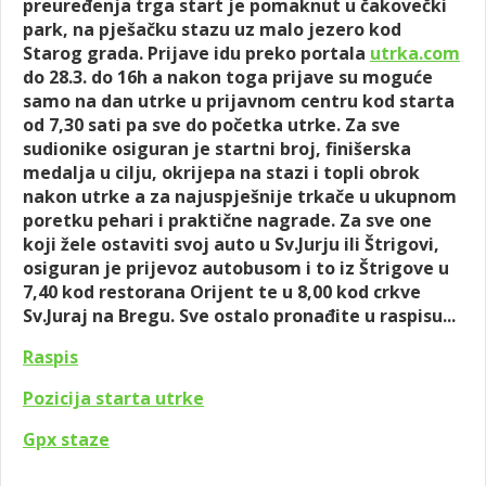
preuređenja trga start je pomaknut u čakovečki
park, na pješačku stazu uz malo jezero kod
Starog grada. Prijave idu preko portala
utrka.com
do 28.3. do 16h a nakon toga prijave su moguće
samo na dan utrke u prijavnom centru kod starta
od 7,30 sati pa sve do početka utrke. Za sve
sudionike osiguran je startni broj, finišerska
medalja u cilju, okrijepa na stazi i topli obrok
nakon utrke a za najuspješnije trkače u ukupnom
poretku pehari i praktične nagrade. Za sve one
koji žele ostaviti svoj auto u Sv.Jurju ili Štrigovi,
osiguran je prijevoz autobusom i to iz Štrigove u
7,40 kod restorana Orijent te u 8,00 kod crkve
Sv.Juraj na Bregu. Sve ostalo pronađite u raspisu...
Raspis
Pozicija starta utrke
Gpx staze