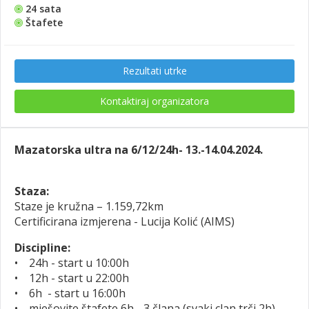
24 sata
Štafete
Rezultati utrke
Kontaktiraj organizatora
Mazatorska ultra na 6/12/24h- 13.-14.04.2024.
Staza:
Staze je kružna – 1.159,72km
Certificirana izmjerena - Lucija Kolić (AIMS)
Discipline:
• 24h - start u 10:00h
• 12h - start u 22:00h
• 6h - start u 16:00h
• mješovite štafete 6h - 3 člana (svaki clan trči 2h) -