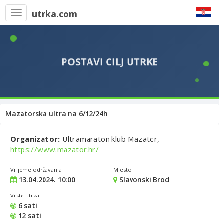
utrka.com
Toggle
navigation
Mazatorska ultra na 6/12/24h
Organizator:
Ultramaraton klub Mazator,
https://www.mazator.hr/
Vrijeme održavanja
Mjesto
13.04.2024. 10:00
Slavonski Brod
Vrste utrka
6 sati
12 sati