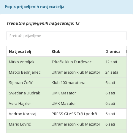
Popis prijavljenih natjecatelja
Trenutno prijavljenih natjecatelja: 13
Natjecatelj
Klub
Dionica
Pla
Mirko Antoljak
Trkački klub Đurđevac
12 sati
Matko Bednjanec
Ultramaraton klub Mazator
24 sata
Stjepan Čošić
Klub 100 maratona
6 sati
Svjetlana Dudrak
UMK Mazator
6 sati
Vera Hajzler
UMK Mazator
6 sati
Vedran Korotaj
PRESS GLASS Trči i podrži
6 sati
Mario Lovrić
Ultramaraton klub Mazator
6 sati