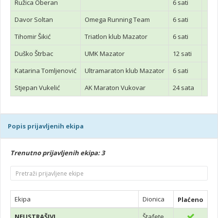
Ružica Oberan
6 sati
Davor Soltan
Omega Running Team
6 sati
Tihomir Šikić
Triatlon klub Mazator
6 sati
Duško Štrbac
UMK Mazator
12 sati
Katarina Tomljenović
Ultramaraton klub Mazator
6 sati
Stjepan Vukelić
AK Maraton Vukovar
24 sata
Popis prijavljenih ekipa
Trenutno prijavljenih ekipa: 3
Ekipa
Dionica
Plaćeno
NEUSTRAŠIVI
Štafete