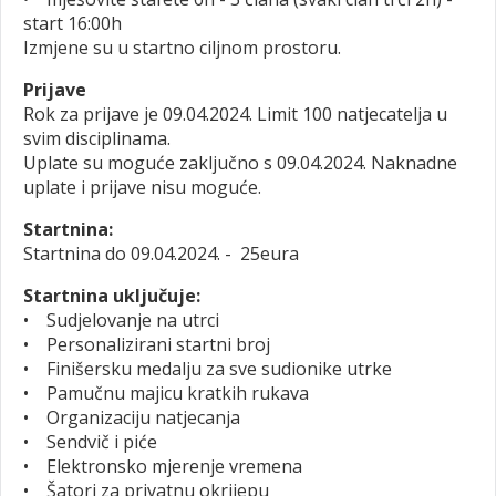
start 16:00h
Izmjene su u startno ciljnom prostoru.
Prijave
Rok za prijave je 09.04.2024. Limit 100 natjecatelja u
svim disciplinama.
Uplate su moguće zaključno s 09.04.2024. Naknadne
uplate i prijave nisu moguće.
Startnina:
Startnina do 09.04.2024. - 25eura
Startnina uključuje:
• Sudjelovanje na utrci
• Personalizirani startni broj
• Finišersku medalju za sve sudionike utrke
• Pamučnu majicu kratkih rukava
• Organizaciju natjecanja
• Sendvič i piće
• Elektronsko mjerenje vremena
• Šatori za privatnu okrijepu