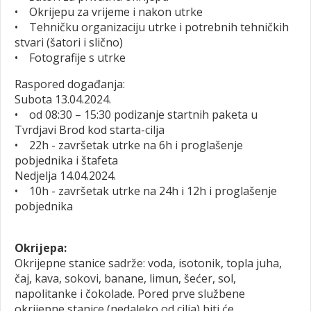
• Okrijepu za vrijeme i nakon utrke
• Tehničku organizaciju utrke i potrebnih tehničkih
stvari (šatori i slično)
• Fotografije s utrke
Raspored događanja:
Subota 13.04.2024.
• od 08:30 – 15:30 podizanje startnih paketa u
Tvrdjavi Brod kod starta-cilja
• 22h - završetak utrke na 6h i proglašenje
pobjednika i štafeta
Nedjelja 14.04.2024.
• 10h - završetak utrke na 24h i 12h i proglašenje
pobjednika
Okrijepa:
Okrijepne stanice sadrže: voda, isotonik, topla juha,
čaj, kava, sokovi, banane, limun, šećer, sol,
napolitanke i čokolade. Pored prve službene
okrijepne stanice (nedaleko od cilja) biti će