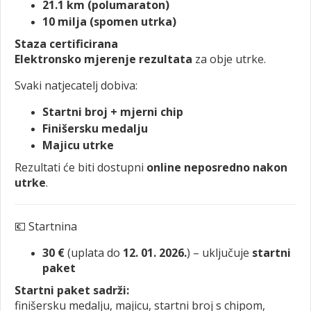
21.1 km (polumaraton)
10 milja (spomen utrka)
Staza certificirana
Elektronsko mjerenje rezultata
za obje utrke.
Svaki natjecatelj dobiva:
Startni broj + mjerni chip
Finišersku medalju
Majicu utrke
Rezultati će biti dostupni
online neposredno nakon
utrke
.
💶 Startnina
30 €
(uplata do
12. 01. 2026.
) – uključuje
startni
paket
Startni paket sadrži:
finišersku medalju, majicu, startni broj s chipom,