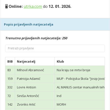
🖥️
Online:
utrka.com
do
12. 01. 2026.
Popis prijavljenih natjecatelja
Trenutno prijavljenih natjecatelja: 250
BIB
Natjecatelj
Klub
83
Mihovil Abramović
Na kraju se mrtvi broje
159
Patricija Adamić
MUP - Policijska škola "Josip Jović "
332
Lovre Antisin
AL MANUS centar manualnih tehnik
72
Siniša Antončić
Ind
142
Zvonko Artić
MORH