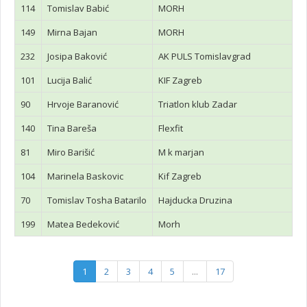
114
Tomislav Babić
MORH
149
Mirna Bajan
MORH
232
Josipa Baković
AK PULS Tomislavgrad
101
Lucija Balić
KIF Zagreb
90
Hrvoje Baranović
Triatlon klub Zadar
140
Tina Bareša
Flexfit
81
Miro Barišić
M k marjan
104
Marinela Baskovic
Kif Zagreb
70
Tomislav Tosha Batarilo
Hajducka Druzina
199
Matea Bedeković
Morh
1
2
3
4
5
...
17