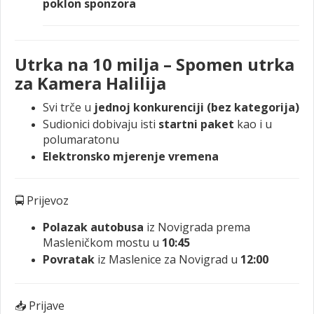
poklon sponzora
Utrka na 10 milja – Spomen utrka
za Kamera Halilija
Svi trče u
jednoj konkurenciji (bez kategorija)
Sudionici dobivaju isti
startni paket
kao i u
polumaratonu
Elektronsko mjerenje vremena
🚍 Prijevoz
Polazak autobusa
iz Novigrada prema
Masleničkom mostu u
10:45
Povratak
iz Maslenice za Novigrad u
12:00
📥 Prijave