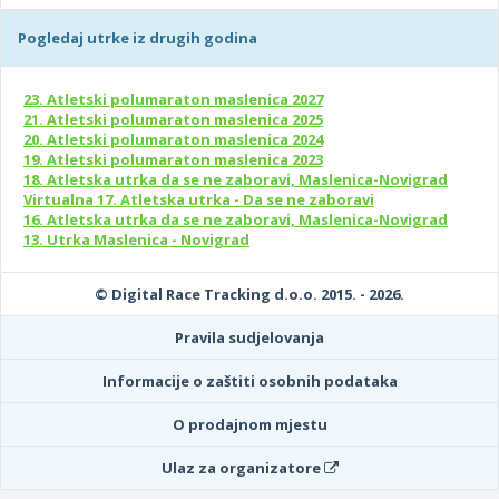
Pogledaj utrke iz drugih godina
23. Atletski polumaraton maslenica 2027
21. Atletski polumaraton maslenica 2025
20. Atletski polumaraton maslenica 2024
19. Atletski polumaraton maslenica 2023
18. Atletska utrka da se ne zaboravi, Maslenica-Novigrad
Virtualna 17. Atletska utrka - Da se ne zaboravi
16. Atletska utrka da se ne zaboravi, Maslenica-Novigrad
13. Utrka Maslenica - Novigrad
© Digital Race Tracking d.o.o. 2015. - 2026.
Pravila sudjelovanja
Informacije o zaštiti osobnih podataka
O prodajnom mjestu
Ulaz za organizatore