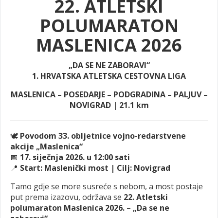
22. ATLETSKI
POLUMARATON
MASLENICA 2026
„DA SE NE ZABORAVI“
1. HRVATSKA ATLETSKA CESTOVNA LIGA
MASLENICA – POSEDARJE – PODGRADINA – PALJUV –
NOVIGRAD | 21.1 km
🕊️
Povodom 33. obljetnice vojno-redarstvene
akcije „Maslenica“
📅
17. siječnja 2026. u 12:00 sati
📍
Start: Maslenički most | Cilj: Novigrad
Tamo gdje se more susreće s nebom, a most postaje
put prema izazovu, održava se
22. Atletski
polumaraton Maslenica 2026. – „Da se ne