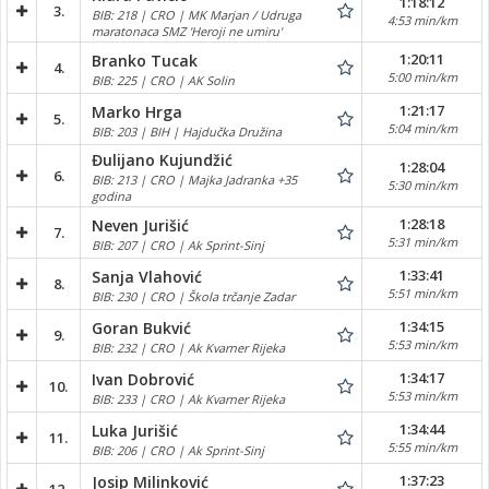
1:18:12
3.
BIB: 218 | CRO | MK Marjan / Udruga
4:53 min/km
maratonaca SMZ 'Heroji ne umiru'
1:20:11
Branko Tucak
4.
5:00 min/km
BIB: 225 | CRO | AK Solin
1:21:17
Marko Hrga
5.
5:04 min/km
BIB: 203 | BIH | Hajdučka Družina
Đulijano Kujundžić
1:28:04
6.
BIB: 213 | CRO | Majka Jadranka +35
5:30 min/km
godina
1:28:18
Neven Jurišić
7.
5:31 min/km
BIB: 207 | CRO | Ak Sprint-Sinj
1:33:41
Sanja Vlahović
8.
5:51 min/km
BIB: 230 | CRO | Škola trčanje Zadar
1:34:15
Goran Bukvić
9.
5:53 min/km
BIB: 232 | CRO | Ak Kvarner Rijeka
1:34:17
Ivan Dobrović
10.
5:53 min/km
BIB: 233 | CRO | Ak Kvarner Rijeka
1:34:44
Luka Jurišić
11.
5:55 min/km
BIB: 206 | CRO | Ak Sprint-Sinj
1:37:23
Josip Milinković