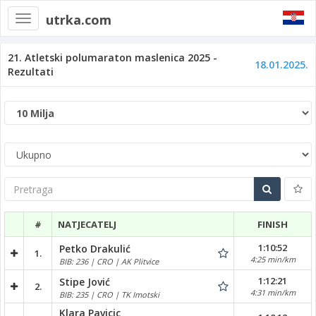
utrka.com
Toggle
navigation
21. Atletski polumaraton maslenica 2025 -
18.01.2025.
Rezultati
Pretraga
#
NATJECATELJ
FINISH
1:10:52
Petko Drakulić
1.
4:25 min/km
BIB: 236 | CRO | AK Plitvice
1:12:21
Stipe Jović
2.
4:31 min/km
BIB: 235 | CRO | TK Imotski
Klara Pavicic