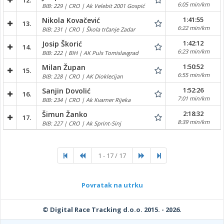
12.
6:05 min/km
BIB: 229 | CRO | Ak Velebit 2001 Gospić
1:41:55
Nikola Kovačević
13.
6:22 min/km
BIB: 231 | CRO | Škola trčanje Zadar
1:42:12
Josip Škorić
14.
6:23 min/km
BIB: 222 | BIH | AK Puls Tomislavgrad
1:50:52
Milan Župan
15.
6:55 min/km
BIB: 228 | CRO | AK Dioklecijan
1:52:26
Sanjin Dovolić
16.
7:01 min/km
BIB: 234 | CRO | Ak Kvarner Rijeka
2:18:32
Šimun Žanko
17.
8:39 min/km
BIB: 227 | CRO | Ak Sprint-Sinj
1 - 17 / 17
Povratak na utrku
© Digital Race Tracking d.o.o. 2015. - 2026.