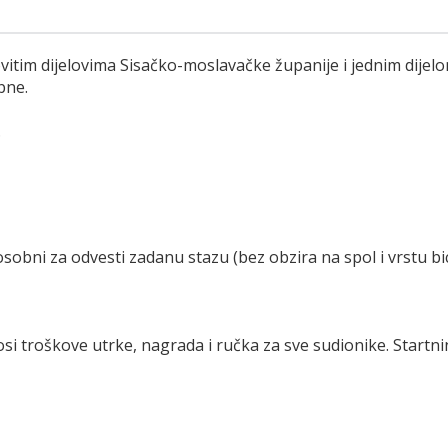
ovitim dijelovima Sisačko-moslavačke županije i jednim dij
bne.
.
sobni za odvesti zadanu stazu (bez obzira na spol i vrstu bic
osi troškove utrke, nagrada i ručka za sve sudionike. Startni