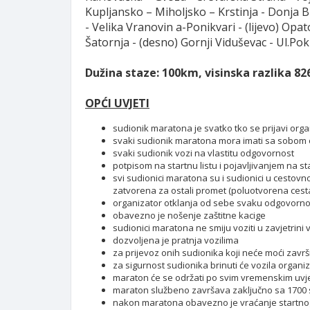
Kupljansko – Miholjsko – Krstinja - Donja 
- Velika Vranovin a-Ponikvari - (lijevo) Opa
Šatornja - (desno) Gornji Viduševac - Ul.Pok
Dužina staze: 100km, visinska razlika 8
OPĆI UVJETI
sudionik maratona je svatko tko se prijavi organi
svaki sudionik maratona mora imati sa sobom
svaki sudionik vozi na vlastitu odgovornost
potpisom na startnu listu i pojavljivanjem na 
svi sudionici maratona su i sudionici u cestov
zatvorena za ostali promet (poluotvorena cest
organizator otklanja od sebe svaku odgovornos
obavezno je nošenje zaštitne kacige
sudionici maratona ne smiju voziti u zavjetrini vo
dozvoljena je pratnja vozilima
za prijevoz onih sudionika koji neće moći završi
za sigurnost sudionika brinuti će vozila organiza
maraton će se održati po svim vremenskim uvj
maraton službeno završava zaključno sa 1700 
nakon maratona obavezno je vraćanje startnog