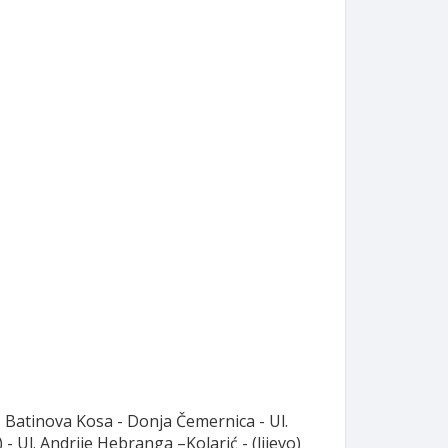
 - Batinova Kosa - Donja Čemernica - Ul.
 - Ul. Andrije Hebranga –Kolarić - (lijevo)