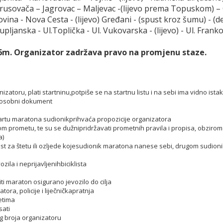
Brusovača – Jagrovac – Maljevac -(lijevo prema Topuskom) –
tovina - Nova Cesta - (lijevo) Gređani - (spust kroz šumu) - 
upljanska - Ul.Toplička - Ul. Vukovarska - (lijevo) - Ul. Frank
26m. Organizator zadržava pravo na promjenu staze.
zatoru, plati startninu,potpiše se na startnu listu i na sebi ima vidno istak
 osobni dokument
startu maratona sudionikprihvaća propozicije organizatora
nom prometu, te su se dužnipridržavati prometnih pravila i propisa, obzir
a)
t za štetu ili ozljede kojesudionik maratona nanese sebi, drugom sudionik
zila i neprijavljenihbiciklista
ti maraton osigurano jevozilo do cilja
tora, policije i liječničkapratnja
etima
sati
 broja organizatoru