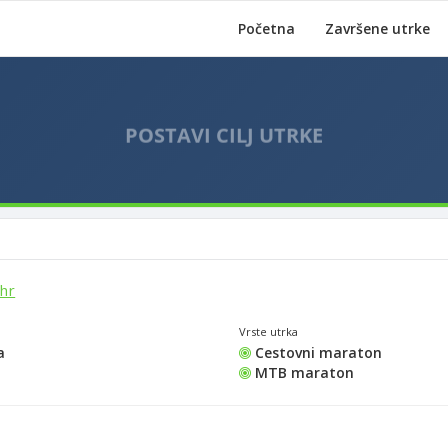
Početna
Završene utrke
hr
Vrste utrka
a
Cestovni maraton
MTB maraton