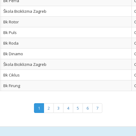
Bk Perfa
Škola Biciklizma Zagreb
Bk Rotor
Bk Puls
Bk Roda
Bk Dinamo
Škola Biciklizma Zagreb
Bk Ciklus
Bk Firung
1
2
3
4
5
6
7