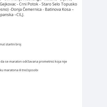
 Gejkovac - Crni Potok - Staro Selo Topusko
(desno) -Donja Čemernica - Batinova Kosa –
opanska –CILJ.
nut startni broj
om da se maraton održavana prometnici koja nije
u maratona ili trećojosobi