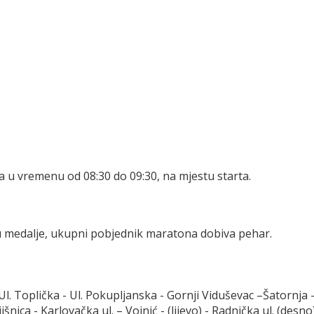
a u vremenu od 08:30 do 09:30, na mjestu starta.
u medalje, ukupni pobjednik maratona dobiva pehar.
Ul. Toplička - Ul. Pokupljanska - Gornji Viduševac –Šatornja
ica - Karlovačka ul. – Vojnić - (lijevo) - Radnička ul. (desno)