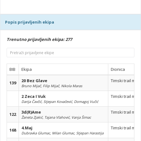
Popis prijavljenih ekipa
Trenutno prijavljenih ekipa: 277
BIB
Ekipa
Dionica
20 Bez Glave
Timski trail mar
139
Bruno Mijač, Filip Mijač, Nikola Maras
2 Zeca I Vuk
Timski trail mar
Darija Čavčić, Stjepan Kovačević, Domagoj Vučić
3d(R)Ame
Timski trail mar
122
Žaneta Zjakić, Tajana Vlahović, Vanja Šimac
4.Maj
Timski trail mar
168
Dubravka Glumac, Milan Glumac, Stjepan Harastija