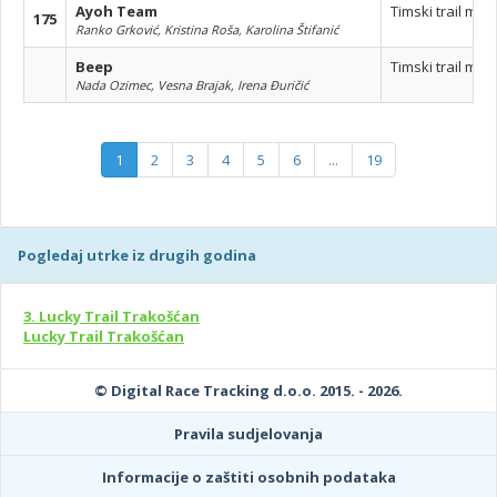
Ayoh Team
Timski trail mar
175
Ranko Grković, Kristina Roša, Karolina Štifanić
Beep
Timski trail mar
Nada Ozimec, Vesna Brajak, Irena Đuričić
1
2
3
4
5
6
...
19
Pogledaj utrke iz drugih godina
3. Lucky Trail Trakošćan
Lucky Trail Trakošćan
© Digital Race Tracking d.o.o. 2015. - 2026.
Pravila sudjelovanja
Informacije o zaštiti osobnih podataka