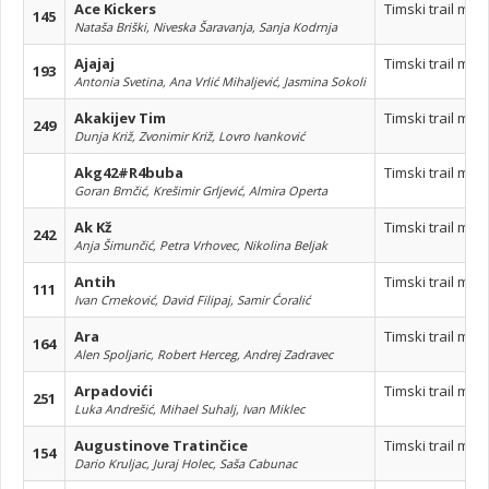
Ace Kickers
Timski trail mar
145
Nataša Briški, Niveska Šaravanja, Sanja Kodrnja
Ajajaj
Timski trail mar
193
Antonia Svetina, Ana Vrlić Mihaljević, Jasmina Sokoli
Akakijev Tim
Timski trail mar
249
Dunja Križ, Zvonimir Križ, Lovro Ivanković
Akg42#R4buba
Timski trail mar
Goran Brnčić, Krešimir Grljević, Almira Operta
Ak Kž
Timski trail mar
242
Anja Šimunčić, Petra Vrhovec, Nikolina Beljak
Antih
Timski trail mar
111
Ivan Crneković, David Filipaj, Samir Ćoralić
Ara
Timski trail mar
164
Alen Spoljaric, Robert Herceg, Andrej Zadravec
Arpadovići
Timski trail mar
251
Luka Andrešić, Mihael Suhalj, Ivan Miklec
Augustinove Tratinčice
Timski trail mar
154
Dario Kruljac, Juraj Holec, Saša Cabunac