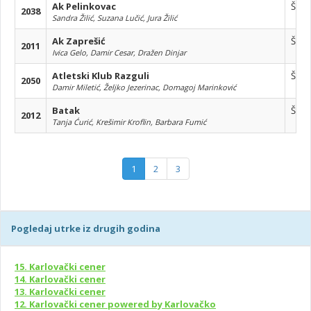
Ak Pelinkovac
Štaf
2038
Sandra Žilić, Suzana Lučić, Jura Žilić
Ak Zaprešić
Štaf
2011
Ivica Gelo, Damir Cesar, Dražen Dinjar
Atletski Klub Razguli
Štaf
2050
Damir Miletić, Željko Jezerinac, Domagoj Marinković
Batak
Štaf
2012
Tanja Ćurić, Krešimir Kroflin, Barbara Fumić
1
2
3
Pogledaj utrke iz drugih godina
15. Karlovački cener
14. Karlovački cener
13. Karlovački cener
12. Karlovački cener powered by Karlovačko