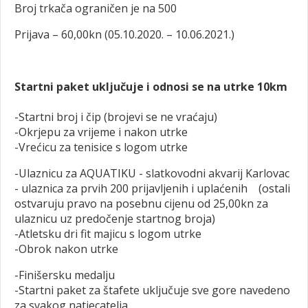
Broj trkača ograničen je na 500
Prijava – 60,00kn (05.10.2020. – 10.06.2021.)
Startni paket uključuje i odnosi se na utrke 10km
-Startni broj i čip (brojevi se ne vraćaju)
-Okrjepu za vrijeme i nakon utrke
-Vrećicu za tenisice s logom utrke
-Ulaznicu za AQUATIKU - slatkovodni akvarij Karlovac
- ulaznica za prvih 200 prijavljenih i uplaćenih (ostali
ostvaruju pravo na posebnu cijenu od 25,00kn za
ulaznicu uz predočenje startnog broja)
-Atletsku dri fit majicu s logom utrke
-Obrok nakon utrke
-Finišersku medalju
-Startni paket za štafete uključuje sve gore navedeno
za svakog natjecatelja.