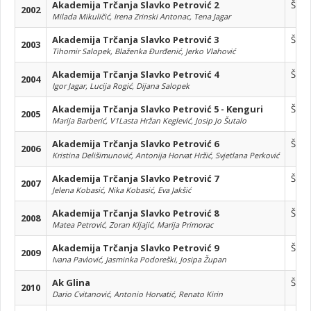
Akademija Trčanja Slavko Petrović 2
Štaf
2002
Milada Mikuličić, Irena Zrinski Antonac, Tena Jagar
Akademija Trčanja Slavko Petrović 3
Štaf
2003
Tihomir Salopek, Blaženka Đurđenić, Jerko Vlahović
Akademija Trčanja Slavko Petrović 4
Štaf
2004
Igor Jagar, Lucija Rogić, Dijana Salopek
Akademija Trčanja Slavko Petrović 5 - Kenguri
Štaf
2005
Marija Barberić, V1Lasta Hržan Keglević, Josip Jo Šutalo
Akademija Trčanja Slavko Petrović 6
Štaf
2006
Kristina Delišimunović, Antonija Horvat Hržić, Svjetlana Perković
Akademija Trčanja Slavko Petrović 7
Štaf
2007
Jelena Kobasić, Nika Kobasić, Eva Jakšić
Akademija Trčanja Slavko Petrović 8
Štaf
2008
Matea Petrović, Zoran Kljajić, Marija Primorac
Akademija Trčanja Slavko Petrović 9
Štaf
2009
Ivana Pavlović, Jasminka Podoreški, Josipa Župan
Ak Glina
Štaf
2010
Dario Cvitanović, Antonio Horvatić, Renato Kirin