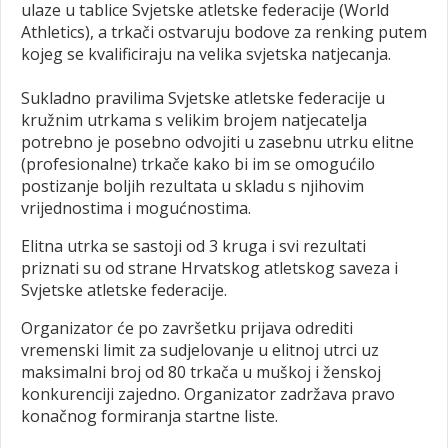
ulaze u tablice Svjetske atletske federacije (World
Athletics), a trkači ostvaruju bodove za renking putem
kojeg se kvalificiraju na velika svjetska natjecanja.
Sukladno pravilima Svjetske atletske federacije u
kružnim utrkama s velikim brojem natjecatelja
potrebno je posebno odvojiti u zasebnu utrku elitne
(profesionalne) trkače kako bi im se omogućilo
postizanje boljih rezultata u skladu s njihovim
vrijednostima i mogućnostima.
Elitna utrka se sastoji od 3 kruga i svi rezultati
priznati su od strane Hrvatskog atletskog saveza i
Svjetske atletske federacije.
Organizator će po završetku prijava odrediti
vremenski limit za sudjelovanje u elitnoj utrci uz
maksimalni broj od 80 trkača u muškoj i ženskoj
konkurenciji zajedno. Organizator zadržava pravo
konačnog formiranja startne liste.