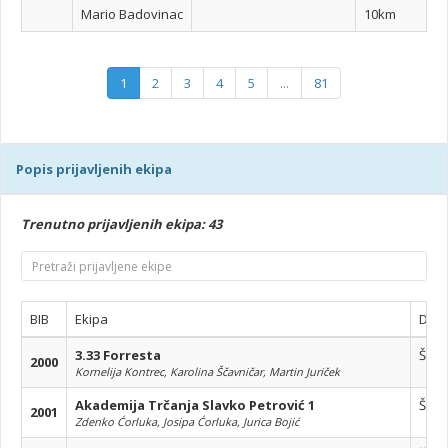
Mario Badovinac
10km
1
2
3
4
5
...
81
Popis prijavljenih ekipa
Trenutno prijavljenih ekipa: 43
BIB
Ekipa
Dion
3.33 Forresta
Štaf
2000
Kornelija Kontrec, Karolina Ščavničar, Martin Juriček
Akademija Trčanja Slavko Petrović 1
Štaf
2001
Zdenko Ćorluka, Josipa Ćorluka, Jurica Bojić