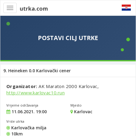
utrka.com
Toggle
navigation
9. Heineken 0.0 Karlovački cener
Organizator:
AK Maraton 2000 Karlovac,
http://www.karlovac10.run
Vrijeme održavanja
Mjesto
11.06.2021. 19:00
Karlovac
Vrste utrka
Karlovačka milja
10km