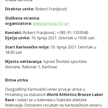
Direktor utrke:
Robert Franjković
Službena stranica
organizatora:
www.karlovac10.run
Kontakt:
Robert Franjković, +385-91-1203040
Dječje utrke:
10. lipnja 2021. četvrtak u 19:00 sati
Start Karlovačke milje:
10. lipnja 2021. četvrtak u
18:30 sati
Mjesto održavanja
: Ispred Školske sportske
dvorane, Rakovac 1, Karlovac
Elitna utrka
Ovogodišnji Karlovački cener prva je utrka u
Hrvatskoj sa statusom
World Athletics Bronze Label
Race
i nalazi se u kalendaru Svjetske atletske
federacije. Ostvareni rezultati na Karlovačkom ceneru