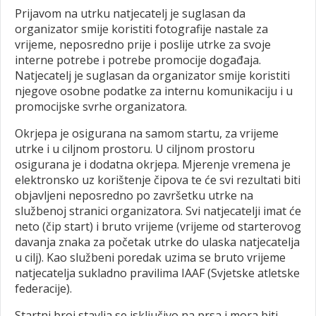
Prijavom na utrku natjecatelj je suglasan da
organizator smije koristiti fotografije nastale za
vrijeme, neposredno prije i poslije utrke za svoje
interne potrebe i potrebe promocije događaja.
Natjecatelj je suglasan da organizator smije koristiti
njegove osobne podatke za internu komunikaciju i u
promocijske svrhe organizatora.
Okrjepa je osigurana na samom startu, za vrijeme
utrke i u ciljnom prostoru. U ciljnom prostoru
osigurana je i dodatna okrjepa. Mjerenje vremena je
elektronsko uz korištenje čipova te će svi rezultati biti
objavljeni neposredno po završetku utrke na
službenoj stranici organizatora. Svi natjecatelji imat će
neto (čip start) i bruto vrijeme (vrijeme od starterovog
davanja znaka za početak utrke do ulaska natjecatelja
u cilj). Kao službeni poredak uzima se bruto vrijeme
natjecatelja sukladno pravilima IAAF (Svjetske atletske
federacije).
Startni broj stavlja se isključivo na prsa i mora biti