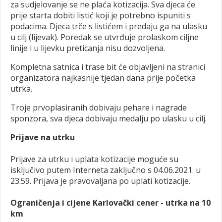
za sudjelovanje se ne plaća kotizacija. Sva djeca će
prije starta dobiti listić koji je potrebno ispuniti s
podacima. Djeca trče s listićem i predaju ga na ulasku
u cilj (lijevak). Poredak se utvrđuje prolaskom ciljne
linije i u lijevku preticanja nisu dozvoljena.
Kompletna satnica i trase bit će objavljeni na stranici
organizatora najkasnije tjedan dana prije početka
utrka.
Troje prvoplasiranih dobivaju pehare i nagrade
sponzora, sva djeca dobivaju medalju po ulasku u cilj.
Prijave na utrku
Prijave za utrku i uplata kotizacije moguće su
isključivo putem Interneta zaključno s 04.06.2021. u
23:59. Prijava je pravovaljana po uplati kotizacije.
Ograničenja i cijene Karlovački cener - utrka na 10
km