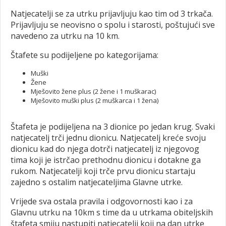
Natjecatelji se za utrku prijavljuju kao tim od 3 trkača.
Prijavljuju se neovisno o spolu i starosti, poštujući sve
navedeno za utrku na 10 km.
Štafete su podijeljene po kategorijama:
Muški
Žene
Mješovito žene plus (2 žene i 1 muškarac)
Mješovito muški plus (2 muškarca i 1 žena)
Štafeta je podijeljena na 3 dionice po jedan krug. Svaki
natjecatelj trči jednu dionicu. Natjecatelj kreće svoju
dionicu kad do njega dotrči natjecatelj iz njegovog
tima koji je istrčao prethodnu dionicu i dotakne ga
rukom. Natjecatelji koji trče prvu dionicu startaju
zajedno s ostalim natjecateljima Glavne utrke.
Vrijede sva ostala pravila i odgovornosti kao i za
Glavnu utrku na 10km s time da u utrkama obiteljskih
štafeta smiju nastupiti natjecatelji koji na dan utrke