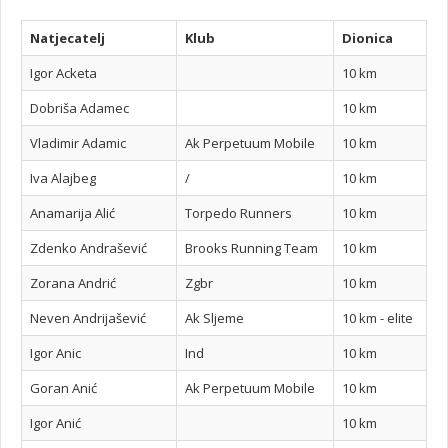
Natjecatelj
Klub
Dionica
Igor Acketa
10 km
Dobriša Adamec
10 km
Vladimir Adamic
Ak Perpetuum Mobile
10 km
Iva Alajbeg
/
10 km
Anamarija Alić
Torpedo Runners
10 km
Zdenko Andrašević
Brooks Running Team
10 km
Zorana Andrić
Zgbr
10 km
Neven Andrijašević
Ak Sljeme
10 km - elite
Igor Anic
Ind
10 km
Goran Anić
Ak Perpetuum Mobile
10 km
Igor Anić
10 km