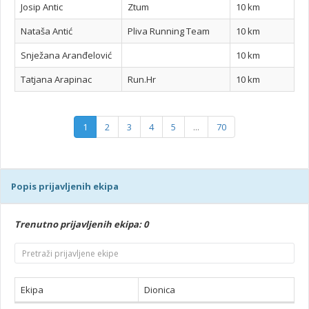
Josip Antic
Ztum
10 km
Nataša Antić
Pliva Running Team
10 km
Snježana Aranđelović
10 km
Tatjana Arapinac
Run.Hr
10 km
1
2
3
4
5
...
70
Popis prijavljenih ekipa
Trenutno prijavljenih ekipa: 0
Ekipa
Dionica