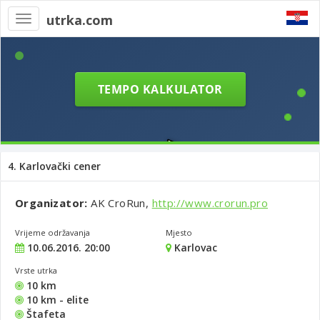
utrka.com
Toggle
navigation
4. Karlovački cener
Organizator:
AK CroRun,
http://www.crorun.pro
Vrijeme održavanja
Mjesto
10.06.2016. 20:00
Karlovac
Vrste utrka
10 km
10 km - elite
Štafeta