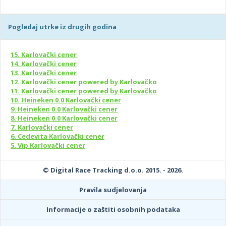
Pogledaj utrke iz drugih godina
15. Karlovački cener
14. Karlovački cener
13. Karlovački cener
12. Karlovački cener powered by Karlovačko
11. Karlovački cener powered by Karlovačko
10. Heineken 0.0 Karlovački cener
9. Heineken 0.0 Karlovački cener
8. Heineken 0.0 Karlovački cener
7. Karlovački cener
6. Cedevita Karlovački cener
5. Vip Karlovački cener
© Digital Race Tracking d.o.o. 2015. - 2026.
Pravila sudjelovanja
Informacije o zaštiti osobnih podataka