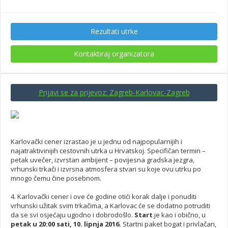
Rezultati utrke
Kontaktiraj organizatora
Prijavi se za prijevoz: Zagreb-Karlovac-Zagreb
Karlovački cener izrastao je u jednu od najpopularnijih i
najatraktivinijih cestovnih utrka u Hrvatskoj. Specifičan termin –
petak uvečer, izvrstan ambijent – povijesna gradska jezgra,
vrhunski trkači i izvrsna atmosfera stvari su koje ovu utrku po
mnogo čemu čine posebnom.
4. Karlovački cener i ove će godine otići korak dalje i ponuditi
vrhunski užitak svim trkačima, a Karlovac će se dodatno potruditi
da se svi osjećaju ugodno i dobrodošlo.
Start
je kao i obično, u
petak u 20:00 sati, 10. lipnja 2016.
Startni paket bogat i privlačan,