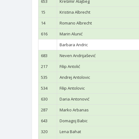
653
Krešimir Alajbeg
15
Kristina Albrecht
14
Romano Albrecht
616
Marin Alunić
Barbara Andric
683
Neven Andrijašević
217
Filip Antolić
535
Andrej Antolovic
534
Filip Antolovic
630
Daria Antonović
287
Marko Arbanas
643
Domagoj Babic
320
Lena Bahat