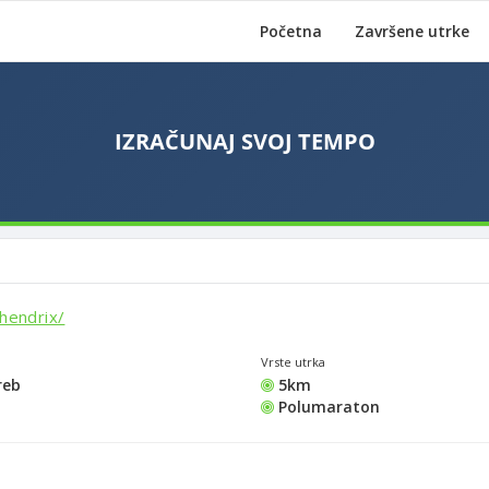
Početna
Završene utrke
/hendrix/
Vrste utrka
reb
5km
Polumaraton