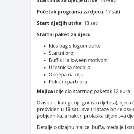
Startnina za dječje utrke
: 15 eura
Početak programa za djecu
: 17 sati
Start dječjih utrka
: 18 sati
Startni paket za djecu
:
Kids bag s logom utrke
Startni broj
Buff s Halloween motivom
Učesnička medalja
Okrjepa na cilju
Pokloni partnera
Majica
(nije dio startnog paketa): 12 eura
Ovisno o kategoriji (godištu djeteta), djeca ć
predviđen u 18 sati, sve tri staze bit će os
pobjednika, a nakon prolaska ciljem sva dje
Detalje o dizajnu majice, buffa, medalje i o