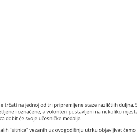
e trčati na jednoj od tri pripremljene staze različtiih duljna.
vjetljene i označene, a volonteri postavljeni na nekoliko mj
ca dobit će svoje učesničke medalje.
stalih "sitnica" vezanih uz ovogodišnju utrku objavljivat ćem