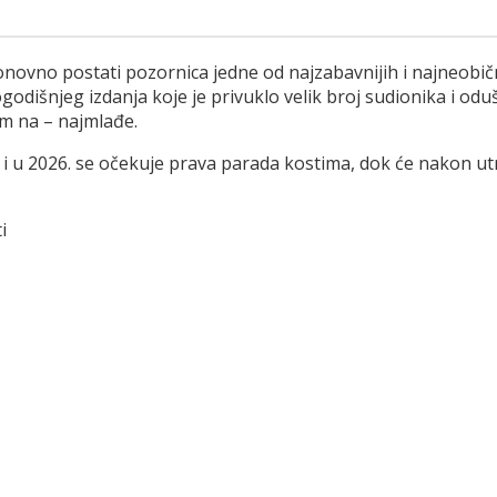
 ponovno postati pozornica jedne od najzabavnijih i najneobič
išnjeg izdanja koje je privuklo velik broj sudionika i oduš
om na – najmlađe.
 i u 2026. se očekuje prava parada kostima, dok će nakon utr
i