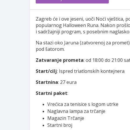
Zagreb će i ove jeseni, uoči Noći vještica,
popularnog Halloween Runa. Nakon prošlogod
i sadržajniji program, s posebnim naglask
Na stazi oko Jaruna (zatvorenoj za promet)
pod šatorom.
Zatvaranje prometa
: od 18:00 do 21:00 sat
Start/cilj
: Ispred triatlonskih kontejnera
Startnina
: 27 eura
Startni paket
:
Vrećica za tenisice s logom utrke
Naglavna lampa za trčanje
Magazin Trčanje
Startni broj