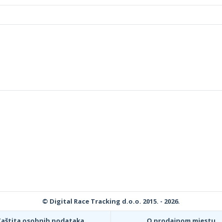
© Digital Race Tracking d.o.o. 2015. - 2026.
Zaštita osobnih podataka
O prodajnom mjestu