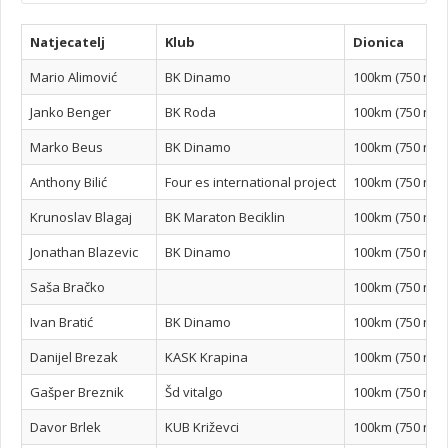
Natjecatelj
Klub
Dionica
Mario Alimović
BK Dinamo
100km (750 n/m
Janko Benger
BK Roda
100km (750 n/m
Marko Beus
BK Dinamo
100km (750 n/m
Anthony Bilić
Four es international project
100km (750 n/m
Krunoslav Blagaj
BK Maraton Beciklin
100km (750 n/m
Jonathan Blazevic
BK Dinamo
100km (750 n/m
Saša Bračko
100km (750 n/m
Ivan Bratić
BK Dinamo
100km (750 n/m
Danijel Brezak
KASK Krapina
100km (750 n/m
Gašper Breznik
Šd vitalgo
100km (750 n/m
Davor Brlek
KUB Križevci
100km (750 n/m