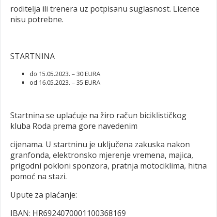
roditelja ili trenera uz potpisanu suglasnost. Licence
nisu potrebne.
STARTNINA
do 15.05.2023. – 30 EURA
od 16.05.2023. – 35 EURA
Startnina se uplaćuje na žiro račun biciklističkog
kluba Roda prema gore navedenim
cijenama. U startninu je uključena zakuska nakon
granfonda, elektronsko mjerenje vremena, majica,
prigodni pokloni sponzora, pratnja motociklima, hitna
pomoć na stazi.
Upute za plaćanje:
IBAN: HR6924070001100368169