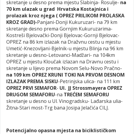
skretanje u desno prema mjestu Slabinja- Rosulje-
na
70 km
ulazak u grad
Hrvatska
Kostajnica i
prolazak kroz njega ( OPREZ PRILIKOM PROLASKA
KROZ GRAD)-
Panjani-Donji Kukuruzari- na 79 km
skretanje desno prema Gornjim Kukuruzarima-
Kostreši Bjelovački-Donji Bjelovac-Gornji Bjelovac-
OPREZ na 86 km izlazak na Dražvnu cestu u mjestu
Umetić-Knezovljani-Bjelnik-u mjestu Blinja na 96 km
skretanje u desno-Letovanci-Madžari- na 104km
OPREZ u mjestu Kloučak izlazan na Dravnu cestu i
skretanje u lijevo prema Novom Selu-Novo Pračno-
na 109 km OPREZ KRUNI TOKI NA PRVOM DESNOM
IZLAZAK PREMA SISKU
-Petrinjska ulica- na 111 km
OPREZ PRVI
SEMAFOR
-
Ul. JJ Strossmayera OPREZ
DRUGOM SEMAFORU
-na
TREĆEM
SEMAFORU
skretanje u desno u Ul. Vinogradsku- Lađarska ulia-
Žitna-Stari most-Trg bana Josipa Jelačića CILJ.
Potencijalno opasna mjesta na biciklističkom