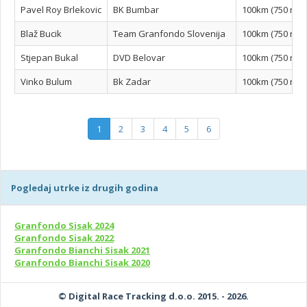
Pavel Roy Brlekovic
BK Bumbar
100km (750 n/m
Blaž Bucik
Team Granfondo Slovenija
100km (750 n/m
Stjepan Bukal
DVD Belovar
100km (750 n/m
Vinko Bulum
Bk Zadar
100km (750 n/m
1
2
3
4
5
6
Pogledaj utrke iz drugih godina
Granfondo Sisak 2024
Granfondo Sisak 2022
Granfondo Bianchi Sisak 2021
Granfondo Bianchi Sisak 2020
© Digital Race Tracking d.o.o. 2015. - 2026.