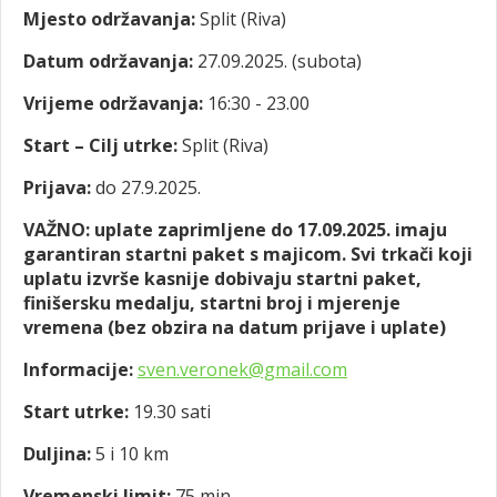
Mjesto održavanja:
Split (Riva)
Datum održavanja:
27.09.2025. (subota)
Vrijeme održavanja:
16:30 - 23.00
Start – Cilj utrke:
Split (Riva)
Prijava:
do 27.9.2025.
VAŽNO: uplate zaprimljene do 17.09.2025. imaju
garantiran startni paket s majicom. Svi trkači koji
uplatu izvrše kasnije dobivaju startni paket,
finišersku medalju, startni broj i mjerenje
vremena (bez obzira na datum prijave i uplate)
Informacije:
sven.veronek@gmail.com
Start utrke:
19.30 sati
Duljina:
5 i 10 km
Vremenski limit:
75 min.