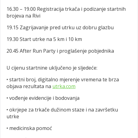
16.30 – 19.00 Registracija trkača i podizanje startnih
brojeva na Rivi
19.15 Zagrijavanje pred utrku uz dobru glazbu
19.30 Start utrke na 5 km i 10 km
20.45 After Run Party i proglašenje pobjednika
U cijenu startnine uključeno je sljedeće:
• startni broj, digitalno mjerenje vremena te brza
objava rezultata na
utrka.com
• vođenje evidencije i bodovanja
• okrjepe za trkače dužinom staze i na završetku
utrke
• medicinska pomoć