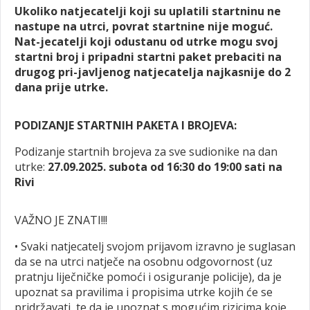
Ukoliko natjecatelji koji su uplatili startninu ne
nastupe na utrci, povrat startnine nije moguć.
Nat-jecatelji koji odustanu od utrke mogu svoj
startni broj i pripadni startni paket prebaciti na
drugog pri-javljenog natjecatelja najkasnije do 2
dana prije utrke.
PODIZANJE STARTNIH PAKETA I BROJEVA:
Podizanje startnih brojeva za sve sudionike na dan
utrke:
27.09.2025. subota od 16:30 do 19:00 sati na
Rivi
VAŽNO JE ZNATI!!!
• Svaki natjecatelj svojom prijavom izravno je suglasan
da se na utrci natječe na osobnu odgovornost (uz
pratnju liječničke pomoći i osiguranje policije), da je
upoznat sa pravilima i propisima utrke kojih će se
pridržavati, te da je upoznat s mogućim rizicima koje