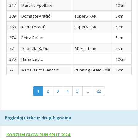
217
Martina Apollaro
10km
289
Domagoj Aračić
superST-AR
5km
288
Jelena Aračić
superST-AR
5km
274
Petra Baban
5km
77
Gabriela Babić
AK Full Time
5km
270
Hana Babić
10km
92
Ivana Bajto Bianconi
Running Team Split
5km
1
2
3
4
5
...
22
Pogledaj utrke iz drugih godina
KONZUM GLOW RUN SPLIT 2024.