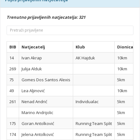
Trenutno prijavljenih natjecatelja: 321
BIB
Natjecatelj
Klub
Dionica
14
Ivan Akrap
AK Hajduk
10km
269
Julija Alduk
10km
75
Gomes Dos Santos Alexis
5km
49
Lea Aljinović
10km
261
Nenad Andrić
Individualac
5km
Marino Andrijolic
5km
175
Goran Antolković
Running Team Split
5km
174
Jelena Antolković
Running Team Split
5km