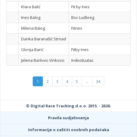
Klara Balić
Fit by Ines
Ines Balog
Bsv Ludbreg
Milena Balog
Fitnes
Danka Baranašić Strnad
Glorija Barić
Fitby Ines
Jelena Barlovic Vinkovic
Individualac
1
2
3
4
5
...
34
© Digital Race Tracking d.o.o. 2015. - 2026.
Pravila sudjelovanja
Informacije o zaštiti osobnih podataka