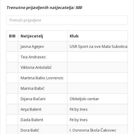
Trenutno prijavljenih natjecatelja: 500
BIB
Natjecatelj
Klub
Jasna Agejev
USR Sport za sve Mala Subotica M
Tea Andrasec
Viktoria Antolašić
Martina Babic Lovrencic
Marina Babić
Dijana Bačani
Obiteljski centar
Anja Balent
Fit by Ines
Dada Balent
Fit by Ines
Dora Balić
I. Osnovna škola Čakovec