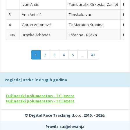
Ivan Antic
Tamburaški Orkestar Zamet
Pol
3
Ana Antolić
Timskakavac
Pol
4
Goran Antonović
Tk Maraton Krapina
Pol
306
Branka Arbanas
Trčaona - Rijeka
Utr
1
2
3
4
5
...
43
Pogledaj utrke iz drugih godina
Fužinarski polumaraton - Tri jezera
Fužinarski polumaraton - Tri jezera
© Digital Race Tracking d.o.o. 2015. - 2026.
Pravila sudjelovanja