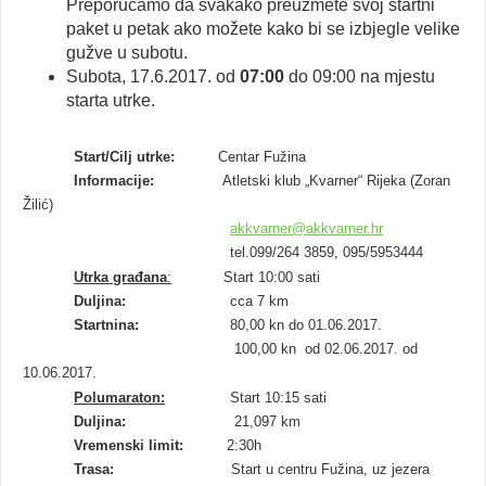
Preporučamo da svakako preuzmete svoj startni
paket u petak ako možete kako bi se izbjegle velike
gužve u subotu.
Subota, 17.6.2017. od
07:00
do 09:00 na mjestu
starta utrke.
Start/Cilj utrke:
Centar Fužina
Informacije:
Atletski klub „Kvarner“ Rijeka (Zoran
Žilić)
akkvarner@akkvarner.hr
tel.099/264 3859, 095/5953444
Utrka građana
:
Start 10:00 sati
Duljina:
cca 7 km
Startnina:
80,00 kn do 01.06.2017.
100,00 kn od 02.06.2017. od
10.06.2017.
Polumaraton:
Start 10:15 sati
Duljina:
21,097 km
Vremenski limit:
2:30h
Trasa:
Start u centru Fužina, uz jezera