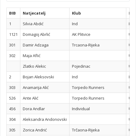
BIB
Natjecatelj
Klub
Dio
1
Silvia Abdić
Ind
Pol
1121
Domagoj Abrlić
AK Plitvice
Utr
301
Damir Adzaga
Trcaona-Rijeka
Utr
302
Maja Aflić
Utr
Zlatko Alekic
Pojedinac
Utr
2
Bojan Aleksovski
Ind
Pol
303
Anamarija Alić
Torpedo Runners
Utr
526
Ante Alić
Torpedo Runners
Utr
456
Dora Andlar
Individual
Utr
304
Aleksandra Andonovski
Utr
305
Zorica Andrić
Trčaona-Rijeka
Utr