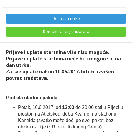
Rezultati utrke
Kontaktiraj organizatora
Prijave i uplate startnina više nisu moguće.
Prijave i uplate startnina neće biti moguće ni na
dan utrke.
Za sve uplate nakon 10.06.2017. biti će izvršen
povrat sredstava.
Podjela startnih paketa:
Petak, 16.6.2017. od
12:00
do 20:00 sati u Rijeci u
prostorima Atletskog kluba Kvarner na stadionu
Kantrida (svatko može doći po svoj paket, bez
obzira da li je iz Rijeke ili drugog Grada).