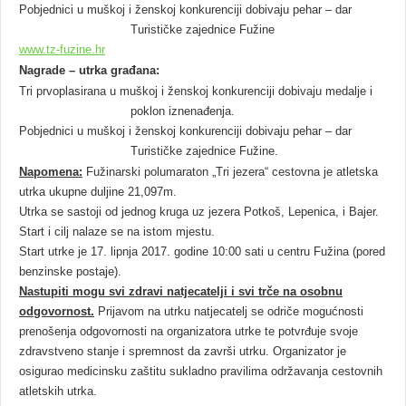
Pobjednici u muškoj i ženskoj konkurenciji dobivaju pehar – dar
Turističke zajednice Fužine
www.tz-fuzine.hr
Nagrade – utrka građana:
Tri prvoplasirana u muškoj i ženskoj konkurenciji dobivaju medalje i
poklon iznenađenja.
Pobjednici u muškoj i ženskoj konkurenciji dobivaju pehar – dar
Turističke zajednice Fužine.
Napomena:
Fužinarski polumaraton „Tri jezera“ cestovna je atletska
utrka ukupne duljine 21,097m.
Utrka se sastoji od jednog kruga uz jezera Potkoš, Lepenica, i Bajer.
Start i cilj nalaze se na istom mjestu.
Start utrke je 17. lipnja 2017. godine 10:00 sati u centru Fužina (pored
benzinske postaje).
Nastupiti mogu svi zdravi natjecatelji i svi trče na osobnu
odgovornost.
Prijavom na utrku natjecatelj se odriče mogućnosti
prenošenja odgovornosti na organizatora utrke te potvrđuje svoje
zdravstveno stanje i spremnost da završi utrku. Organizator je
osigurao medicinsku zaštitu sukladno pravilima održavanja cestovnih
atletskih utrka.