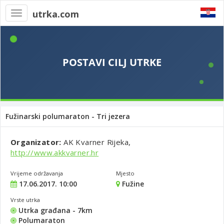
utrka.com
Toggle
navigation
Fužinarski polumaraton - Tri jezera
Organizator:
AK Kvarner Rijeka,
http://www.akkvarner.hr
Vrijeme održavanja
Mjesto
17.06.2017. 10:00
Fužine
Vrste utrka
Utrka građana - 7km
Polumaraton