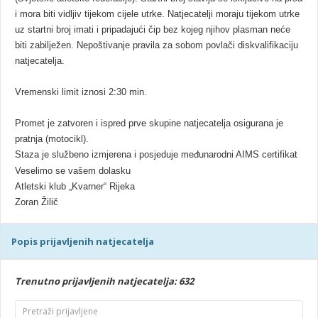
i mora biti vidljiv tijekom cijele utrke. Natjecatelji moraju tijekom utrke
uz startni broj imati i pripadajući čip bez kojeg njihov plasman neće
biti zabilježen. Nepoštivanje pravila za sobom povlači diskvalifikaciju
natjecatelja.
Vremenski limit iznosi 2:30 min.
Promet je zatvoren i ispred prve skupine natjecatelja osigurana je
pratnja (motocikl).
Staza je službeno izmjerena i posjeduje međunarodni AIMS certifikat
Veselimo se vašem dolasku
Atletski klub „Kvarner“ Rijeka
Zoran Žilič
Popis prijavljenih natjecatelja
Trenutno prijavljenih natjecatelja: 632