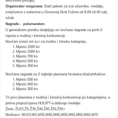
benzinske postaje).
Organizator osigurava:
Start pakete za sve učesnike, medalje,
svlačionice s tuševima u Osnovnoj školi Fužine od 8:00-14:00 sati,
ručak.
Nagrade - polumaraton:
U generalnom poretku dodjeljuju se novčane nagrade za prvih 5
mjesta u muškoj i ženskoj konkurenciji.
Novčani iznosi isti su i za mušku i žensku kategoriju.
Mjesto 1500 kn
Mjesto 1000 kn
Mjesto 700 kn
Mjesto 500 kn
Mjesto 300 kn
Novčana nagrada za 3 najbolje plasirana hrvatska trkača/trkačice:
Mjesto 500 kn
Mjesto 400 kn
Mjesto 300 kn
Tri prvo plasirana u muškoj i ženskoj konkurenciji po kategorijama, a
prema propozicijama HUCIPT-a dobivaju medalje:
Žene: ŽU23,ŽS,Ž35,Ž40,Ž45,Ž50,Ž55+
Muškarci: MU23,MS,M35,M40,M45,M50,M55,M60,M65,M70