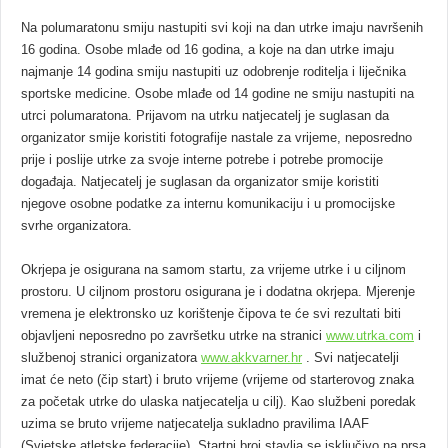
Na polumaratonu smiju nastupiti svi koji na dan utrke imaju navršenih
16 godina. Osobe mlađe od 16 godina, a koje na dan utrke imaju
najmanje 14 godina smiju nastupiti uz odobrenje roditelja i liječnika
sportske medicine. Osobe mlađe od 14 godine ne smiju nastupiti na
utrci polumaratona. Prijavom na utrku natjecatelj je suglasan da
organizator smije koristiti fotografije nastale za vrijeme, neposredno
prije i poslije utrke za svoje interne potrebe i potrebe promocije
događaja. Natjecatelj je suglasan da organizator smije koristiti
njegove osobne podatke za internu komunikaciju i u promocijske
svrhe organizatora.
Okrjepa je osigurana na samom startu, za vrijeme utrke i u ciljnom
prostoru. U ciljnom prostoru osigurana je i dodatna okrjepa. Mjerenje
vremena je elektronsko uz korištenje čipova te će svi rezultati biti
objavljeni neposredno po završetku utrke na stranici
www.utrka.com
i
službenoj stranici organizatora
www.akkvarner.hr
. Svi natjecatelji
imat će neto (čip start) i bruto vrijeme (vrijeme od starterovog znaka
za početak utrke do ulaska natjecatelja u cilj). Kao službeni poredak
uzima se bruto vrijeme natjecatelja sukladno pravilima IAAF
(Svjetske atletske federacije). Startni broj stavlja se isključivo na prsa