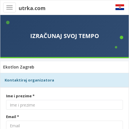
utrka.com
Toggle
navigation
Ekotlon Zagreb
Kontaktiraj organizatora
Ime i prezime *
Email *