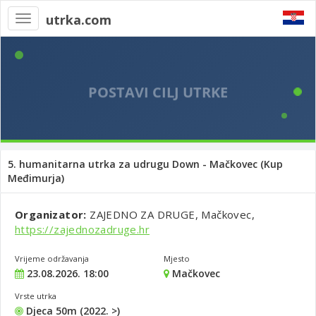
utrka.com
Toggle
navigation
5. humanitarna utrka za udrugu Down - Mačkovec (Kup
Međimurja)
Organizator:
ZAJEDNO ZA DRUGE, Mačkovec,
https://zajednozadruge.hr
Vrijeme održavanja
Mjesto
23.08.2026. 18:00
Mačkovec
Vrste utrka
Djeca 50m (2022. >)