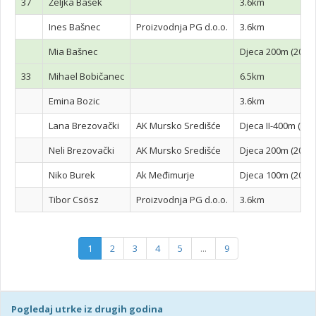
37
Željka Bašek
3.6km
Ines Bašnec
Proizvodnja PG d.o.o.
3.6km
Mia Bašnec
Djeca 200m (2017.
33
Mihael Bobičanec
6.5km
Emina Bozic
3.6km
Lana Brezovački
AK Mursko Središće
Djeca II-400m (201
Neli Brezovački
AK Mursko Središće
Djeca 200m (2017.
Niko Burek
Ak Međimurje
Djeca 100m (2020.-
Tibor Csösz
Proizvodnja PG d.o.o.
3.6km
1
2
3
4
5
...
9
Pogledaj utrke iz drugih godina