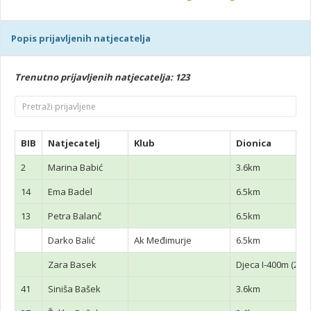
Popis prijavljenih natjecatelja
Trenutno prijavljenih natjecatelja: 123
BIB
Natjecatelj
Klub
Dionica
2
Marina Babić
3.6km
14
Ema Badel
6.5km
13
Petra Balanč
6.5km
Darko Balić
Ak Međimurje
6.5km
Zara Basek
Djeca I-400m (2014
41
Siniša Bašek
3.6km