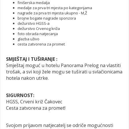
finišerska medalja
medalje za prva tri mjesta po kategorijama
nagrade za prva tri mjesta ukupno - M,Ž
brojne bogate nagrade sponzora
dežurstvo HGSS-a
dežurstvo Crvenog križa
foto obrada natjecanja
glazba uživo
cesta zatvorena za promet
SMJEŠTAJ I TUŠIRANJE :
Smještaj moguć u hotelu Panorama Prelog na vlastiti
trošak, a svi koji žele mogu se tuširati u svlačionicama
hotela nakon utrke.
SIGURNOST:
HGSS, Crveni križ Čakovec
Cesta zatvorena za promet!
Svojom prijavom natjecatelj se odriče mogućnosti