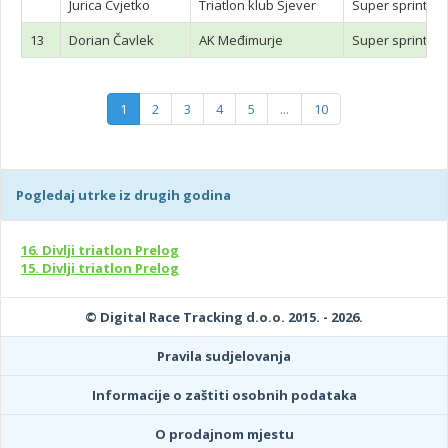
Jurica Cvjetko
Triatlon klub Sjever
Super sprint tr
13
Dorian Čavlek
AK Međimurje
Super sprint tr
1
2
3
4
5
...
10
Pogledaj utrke iz drugih godina
16. Divlji triatlon Prelog
15. Divlji triatlon Prelog
© Digital Race Tracking d.o.o. 2015. - 2026.
Pravila sudjelovanja
Informacije o zaštiti osobnih podataka
O prodajnom mjestu