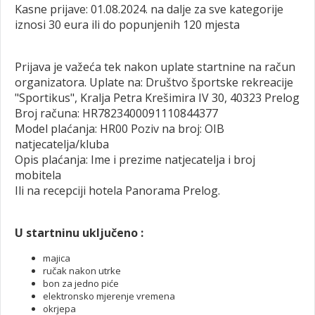
Kasne prijave: 01.08.2024. na dalje za sve kategorije
iznosi 30 eura ili do popunjenih 120 mjesta
Prijava je važeća tek nakon uplate startnine na račun
organizatora. Uplate na: Društvo športske rekreacije
"Sportikus", Kralja Petra Krešimira IV 30, 40323 Prelog
Broj računa: HR7823400091110844377
Model plaćanja: HR00 Poziv na broj: OIB
natjecatelja/kluba
Opis plaćanja: Ime i prezime natjecatelja i broj
mobitela
Ili na recepciji hotela Panorama Prelog.
U startninu uključeno :
majica
ručak nakon utrke
bon za jedno piće
elektronsko mjerenje vremena
okrjepa