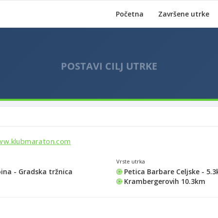
Početna
Završene utrke
ww.klubmaraton.com
Vrste utrka
ina - Gradska tržnica
Petica Barbare Celjske - 5.
Krambergerovih 10.3km