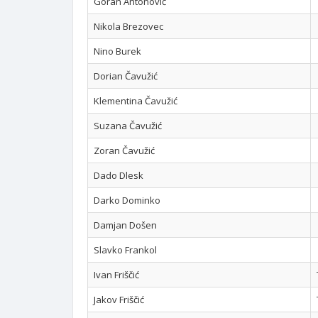
Goran Antonović
Nikola Brezovec
Nino Burek
Dorian Čavužić
Klementina Čavužić
Suzana Čavužić
Zoran Čavužić
Dado Dlesk
Darko Dominko
Damjan Došen
Slavko Frankol
Ivan Friščić
Jakov Friščić