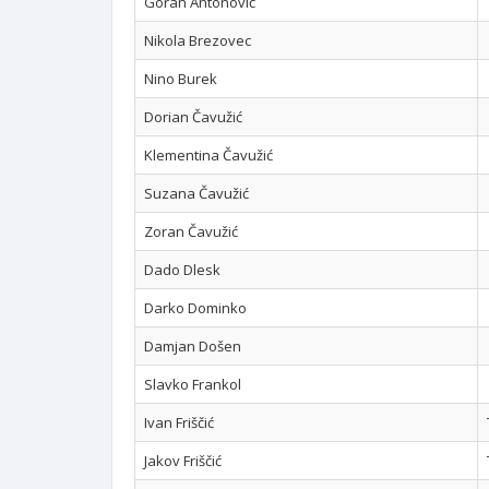
Goran Antonović
Nikola Brezovec
Nino Burek
Dorian Čavužić
Klementina Čavužić
Suzana Čavužić
Zoran Čavužić
Dado Dlesk
Darko Dominko
Damjan Došen
Slavko Frankol
Ivan Friščić
Jakov Friščić