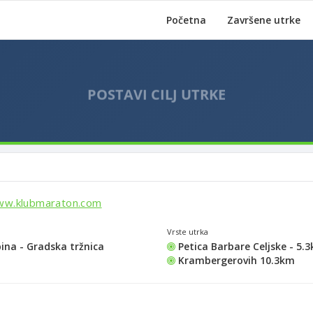
Početna
Završene utrke
ww.klubmaraton.com
Vrste utrka
ina - Gradska tržnica
Petica Barbare Celjske - 5.
Krambergerovih 10.3km