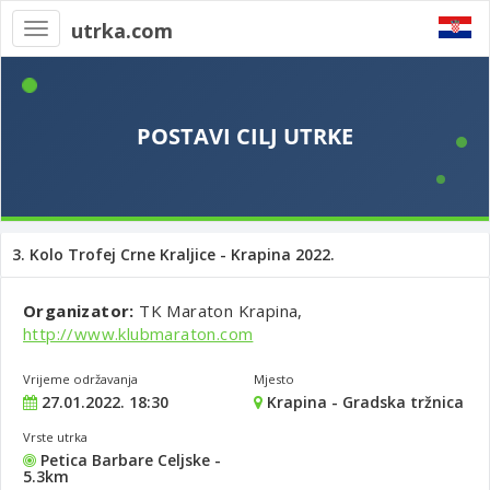
utrka.com
Toggle
navigation
3. Kolo Trofej Crne Kraljice - Krapina 2022.
Organizator:
TK Maraton Krapina,
http://www.klubmaraton.com
Vrijeme održavanja
Mjesto
27.01.2022. 18:30
Krapina - Gradska tržnica
Vrste utrka
Petica Barbare Celjske -
5.3km