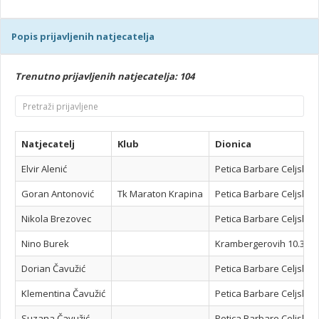
Popis prijavljenih natjecatelja
Trenutno prijavljenih natjecatelja: 104
Natjecatelj
Klub
Dionica
Elvir Alenić
Petica Barbare Celjske -
Goran Antonović
Tk Maraton Krapina
Petica Barbare Celjske -
Nikola Brezovec
Petica Barbare Celjske -
Nino Burek
Krambergerovih 10.3km
Dorian Čavužić
Petica Barbare Celjske -
Klementina Čavužić
Petica Barbare Celjske -
Suzana Čavužić
Petica Barbare Celjske -