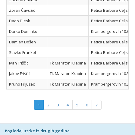
Zoran Čavužić
Petica Barbare Celjske -
Dado Dlesk
Petica Barbare Celjske -
Darko Dominko
Krambergerovih 10.3km
Damjan Došen
Petica Barbare Celjske -
Slavko Frankol
Petica Barbare Celjske -
Ivan Friščić
Tk Maraton Krapina
Petica Barbare Celjske -
Jakov Friščić
Tk Maraton Krapina
Krambergerovih 10.3km
Kruno Frljužec
Tk Maraton Krapina
Krambergerovih 10.3km
1
2
3
4
5
6
7
Pogledaj utrke iz drugih godina