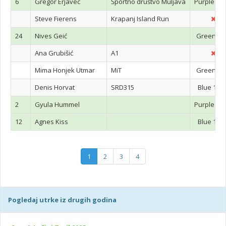
6
Gregor Erjavec
Športno društvo Muljava
Purple 23
Steve Fierens
Krapanj Island Run
24
Nives Geić
Green 8
Ana Grubišić
A1
Mima Honjek Utmar
MiT
Green 8
Denis Horvat
SRD315
Blue 15k
2
Gyula Hummel
Purple 23
12
Agnes Kiss
Blue 15k
1
2
3
4
Pogledaj utrke iz drugih godina