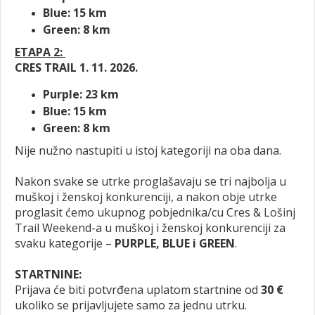
Blue: 15 km
Green: 8 km
ETAPA 2:
CRES TRAIL 1. 11. 2026.
Purple: 23 km
Blue: 15 km
Green: 8 km
Nije nužno nastupiti u istoj kategoriji na oba dana.
Nakon svake se utrke proglašavaju se tri najbolja u
muškoj i ženskoj konkurenciji, a nakon obje utrke
proglasit ćemo ukupnog pobjednika/cu Cres
&
Lošinj
Trail Weekend-a u muškoj i ženskoj konkurenciji za
svaku kategorije –
PURPLE, BLUE i GREEN
.
STARTNINE:
Prijava će biti potvrđena uplatom startnine od
30 €
ukoliko se prijavljujete samo za jednu utrku.