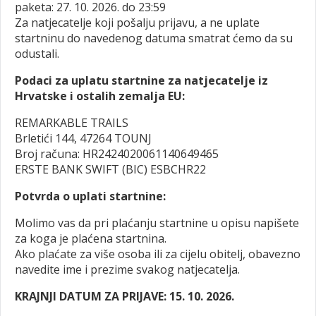
paketa: 27. 10. 2026. do 23:59
Za natjecatelje koji pošalju prijavu, a ne uplate
startninu do navedenog datuma smatrat ćemo da su
odustali.
Podaci za uplatu startnine za natjecatelje iz
Hrvatske i ostalih zemalja EU:
REMARKABLE TRAILS
Brletići 144, 47264 TOUNJ
Broj računa: HR2424020061140649465
ERSTE BANK SWIFT (BIC) ESBCHR22
Potvrda o uplati startnine:
Molimo vas da pri plaćanju startnine u opisu napišete
za koga je plaćena startnina.
Ako plaćate za više osoba ili za cijelu obitelj, obavezno
navedite ime i prezime svakog natjecatelja.
KRAJNJI DATUM ZA PRIJAVE: 15. 10. 2026.