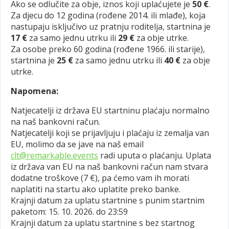
Ako se odlučite za obje, iznos koji uplaćujete je
50 €
.
Za djecu do 12 godina (rođene 2014. ili mlađe), koja
nastupaju isključivo uz pratnju roditelja, startnina je
17 €
za samo jednu utrku ili
29 €
za obje utrke.
Za osobe preko 60 godina (rođene 1966. ili starije),
startnina je
25 €
za samo jednu utrku ili
40 €
za obje
utrke.
Napomena:
Natjecatelji iz država EU startninu plaćaju normalno
na naš bankovni račun.
Natjecatelji koji se prijavljuju i plaćaju iz zemalja van
EU, molimo da se jave na naš email
clt@remarkable.events
radi uputa o plaćanju. Uplata
iz država van EU na naš bankovni račun nam stvara
dodatne troškove (7 €), pa ćemo vam ih morati
naplatiti na startu ako uplatite preko banke.
Krajnji datum za uplatu startnine s punim startnim
paketom: 15. 10. 2026. do 23:59
Krajnji datum za uplatu startnine s bez startnog