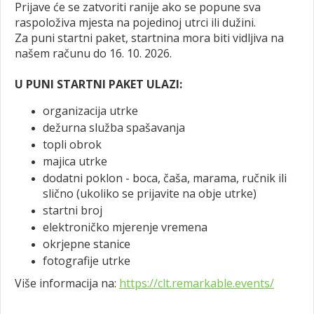
Prijave će se zatvoriti ranije ako se popune sva
raspoloživa mjesta na pojedinoj utrci ili dužini.
Za puni startni paket, startnina mora biti vidljiva na
našem računu do 16. 10. 2026.
U PUNI STARTNI PAKET ULAZI:
organizacija utrke
dežurna služba spašavanja
topli obrok
majica utrke
dodatni poklon - boca, čaša, marama, ručnik ili
slično (ukoliko se prijavite na obje utrke)
startni broj
elektroničko mjerenje vremena
okrjepne stanice
fotografije utrke
Više informacija na:
https://clt.remarkable.events/