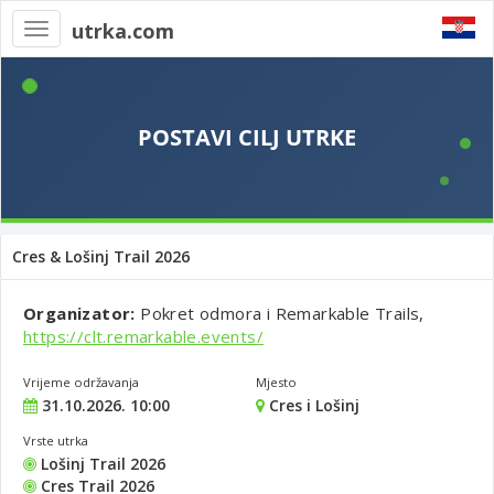
utrka.com
Toggle
navigation
Cres & Lošinj Trail 2026
Organizator:
Pokret odmora i Remarkable Trails,
https://clt.remarkable.events/
Vrijeme održavanja
Mjesto
31.10.2026. 10:00
Cres i Lošinj
Vrste utrka
Lošinj Trail 2026
Cres Trail 2026