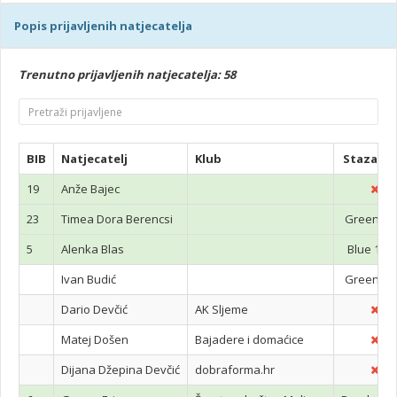
Popis prijavljenih natjecatelja
Trenutno prijavljenih natjecatelja: 58
BIB
Natjecatelj
Klub
Staza Cr
19
Anže Bajec
23
Timea Dora Berencsi
Green 8
5
Alenka Blas
Blue 15k
Ivan Budić
Green 8
Dario Devčić
AK Sljeme
Matej Došen
Bajadere i domaćice
Dijana Džepina Devčić
dobraforma.hr