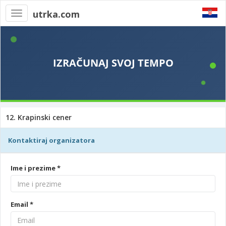
utrka.com
Toggle
navigation
12. Krapinski cener
Kontaktiraj organizatora
Ime i prezime *
Email *