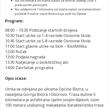
Na 500 metara od starta nalazi se dvorac obitelji Oršić s
prekrasnim perivojem
Na udaljenosti 1 kilometra od starta nalazi se kamenolom i
početak Poučne staze Bistra koja vodi na Sljeme
Program:
08:00 – 10:30 Podizanje startnih brojeva
10:30 Start utrke za 1-4 razrede Osnovne škole
10:45 Start utrke za 5-8 razrede Osnovne škole
11:00 Start glavne utrke na 5km – BistRANka
12:00 Ručak
13:00 Podjela nagrada
13:30 Natjecanje u biciklističkoj alci
14:00 Završetak programa
Opis staze:
Utrka se odvijana po ulicama Općine Bistra, u
naseljima Gornja Bistra i Oborovo. Trasa dužine 5
kilometara je asfaltirana cijelim svojim dijelom, osim
100 metara utabanog makadama. Karakteristika trase