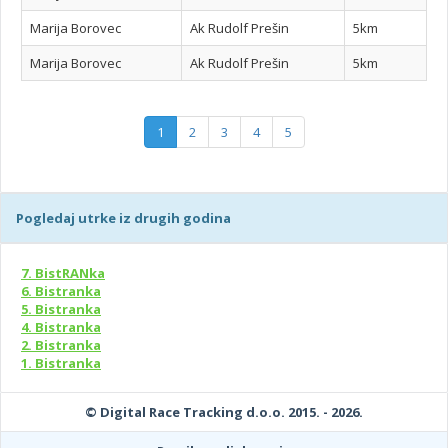
Marija Borovec
Ak Rudolf Prešin
5km
Marija Borovec
Ak Rudolf Prešin
5km
1
2
3
4
5
Pogledaj utrke iz drugih godina
7. BistRANka
6. Bistranka
5. Bistranka
4. Bistranka
2. Bistranka
1. Bistranka
© Digital Race Tracking d.o.o. 2015. - 2026.