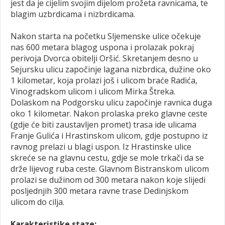
jest da je cijelim svojim dijelom prožeta ravnicama, te
blagim uzbrdicama i nizbrdicama.
Nakon starta na početku Sljemenske ulice očekuje
nas 600 metara blagog uspona i prolazak pokraj
perivoja Dvorca obitelji Oršić. Skretanjem desno u
Sejursku ulicu započinje lagana nizbrdica, dužine oko
1 kilometar, koja prolazi još i ulicom braće Radića,
Vinogradskom ulicom i ulicom Mirka Štreka.
Dolaskom na Podgorsku ulicu započinje ravnica duga
oko 1 kilometar. Nakon prolaska preko glavne ceste
(gdje će biti zaustavljen promet) trasa ide ulicama
Franje Gulića i Hrastinskom ulicom, gdje postupno iz
ravnog prelazi u blagi uspon. Iz Hrastinske ulice
skreće se na glavnu cestu, gdje se mole trkači da se
drže lijevog ruba ceste. Glavnom Bistranskom ulicom
prolazi se dužinom od 300 metara nakon koje slijedi
posljednjih 300 metara ravne trase Dedinjskom
ulicom do cilja.
Karakteristike staze: