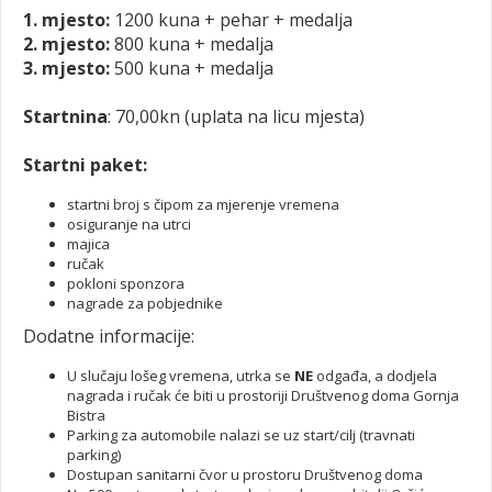
1. mjesto:
1200 kuna + pehar + medalja
2. mjesto:
800 kuna + medalja
3. mjesto:
500 kuna + medalja
Startnina
: 70,00kn (uplata na licu mjesta)
Startni paket:
startni broj s čipom za mjerenje vremena
osiguranje na utrci
majica
ručak
pokloni sponzora
nagrade za pobjednike
Dodatne informacije:
U slučaju lošeg vremena, utrka se
NE
odgađa, a dodjela
nagrada i ručak će biti u prostoriji Društvenog doma Gornja
Bistra
Parking za automobile nalazi se uz start/cilj (travnati
parking)
Dostupan sanitarni čvor u prostoru Društvenog doma