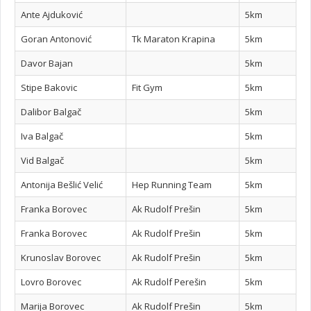
Ante Ajduković
5km
Goran Antonović
Tk Maraton Krapina
5km
Davor Bajan
5km
Stipe Bakovic
Fit Gym
5km
Dalibor Balgač
5km
Iva Balgač
5km
Vid Balgač
5km
Antonija Bešlić Velić
Hep Running Team
5km
Franka Borovec
Ak Rudolf Prešin
5km
Franka Borovec
Ak Rudolf Prešin
5km
Krunoslav Borovec
Ak Rudolf Prešin
5km
Lovro Borovec
Ak Rudolf Perešin
5km
Marija Borovec
Ak Rudolf Prešin
5km