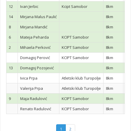
12
Ivan Jerbic
Kcipt Samobor
8km
14
Mirjana Malus Paulić
8km
8
Mirjana Mandić
8km
6
Mateja Peharda
KCIPT Samobor
8km
2
Mihaela Perković
KCIPT Samobor
8km
Domagoj Perović
KCIPT Samobor
8km
13
Domagoj Pozojević
8km
Ivica Prpa
Atletski klub Turopolje
8km
Valerija Prpa
Atletski klub Turopolje
8km
9
Maja Radulović
KCIPT Samobor
8km
Renato Radulović
KCIPT Samobor
8km
1
2