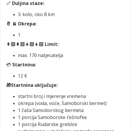
📏
Duljina staze:
3. kolo, oko 8 km
🥛
🍌 Okrepa:
1
👨🏻‍👩🏻‍👦🏻‍👦🏻 Limit:
max. 170 natjecatelja
💳
Startnina:
12 €
🎁Startnina uključuje:
startni broj i mjerenje vremena
okrepa (voda, voće, Samoborski bermet)
1 čaša Samoborskog bermeta
1 porcija Samoborske češnofke
1 porcija Rudarske greblice