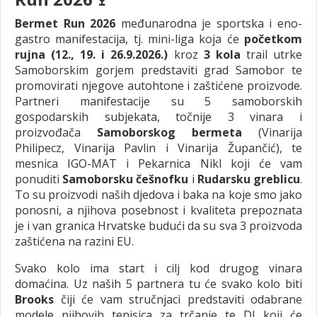
Bermet Run 2026
međunarodna je sportska i eno-
gastro manifestacija, tj. mini-liga koja će
početkom
rujna (12., 19. i 26.9.2026.)
kroz
3 kola
trail utrke
Samoborskim gorjem predstaviti grad Samobor te
promovirati njegove autohtone i zaštićene proizvode.
Partneri manifestacije su 5 samoborskih
gospodarskih subjekata, točnije 3 vinara i
proizvođača
Samoborskog bermeta
(Vinarija
Philipecz, Vinarija Pavlin i Vinarija Župančić), te
mesnica IGO-MAT i Pekarnica Nikl koji će vam
ponuditi
Samoborsku češnofku
i
Rudarsku greblicu
.
To su proizvodi naših djedova i baka na koje smo jako
ponosni, a njihova posebnost i kvaliteta prepoznata
je i van granica Hrvatske budući da su sva 3 proizvoda
zaštićena na razini EU.
Svako kolo ima start i cilj kod drugog vinara
domaćina. Uz naših 5 partnera tu će svako kolo biti
Brooks
čiji će vam stručnjaci predstaviti odabrane
modele njihovih tenisica za trčanje te DJ koji će