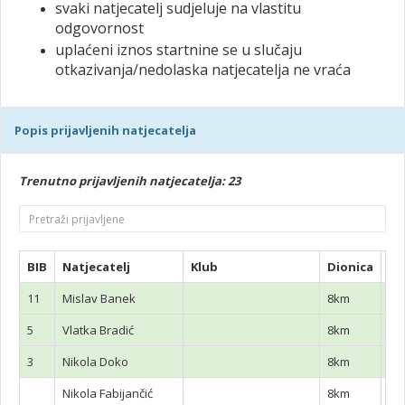
svaki natjecatelj sudjeluje na vlastitu
odgovornost
uplaćeni iznos startnine se u slučaju
otkazivanja/nedolaska natjecatelja ne vraća
Popis prijavljenih natjecatelja
Trenutno prijavljenih natjecatelja: 23
BIB
Natjecatelj
Klub
Dionica
Pl
11
Mislav Banek
8km
5
Vlatka Bradić
8km
3
Nikola Doko
8km
Nikola Fabijančić
8km