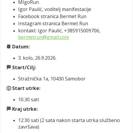
MIgoRun
Igor Paulić, voditelj manifestacije
Facebook stranica Bermet Run
Instagram stranica Bermet Run
kontakt: Igor Paulić, +385915009706,
bermetrun@gmail.com
📆 Datum:
3. kolo, 26.9.2026.
🏁 Start/Cilj:
Stražnička 1a, 10430 Samobor
🕧 Start utrke:
10.30 sati
🏁
Kraj utrke:
12:30 sati (2 sata nakon starta utrka službeno
završava)