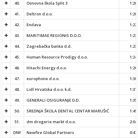
40.
Osnovna škola Split 3
1:20
41.
Deltron d.o.o.
1:20
42.
Endava
1:22
43.
MARITIMAE REGIONIS D.O.O.
1:23
44.
Zagrebačka banka d.d.
1:23
45.
Human Resource Prodigy d.o.o.
1:24
46.
Hitachi Energy d.o.o.
1:26
47.
europhone d.o.o.
1:30
48.
Lidl Hrvatska d.o.o. k.d.
1:31
49.
GENERALI OSIGURANJE D.D.
1:35
50.
SREDNJA ŠKOLA DENTAL CENTAR MARUŠIĆ
1:49
51.
dm drogerie markt d.o.o.
2:04
DNF
Newfire Global Partners
0:47