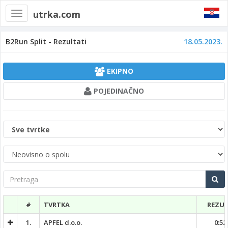
utrka.com
Toggle
navigation
B2Run Split - Rezultati
18.05.2023.
EKIPNO
POJEDINAČNO
Kategorija
tvrtke
Spol
Pretraga
#
TVRTKA
REZU
1.
APFEL d.o.o.
0:52