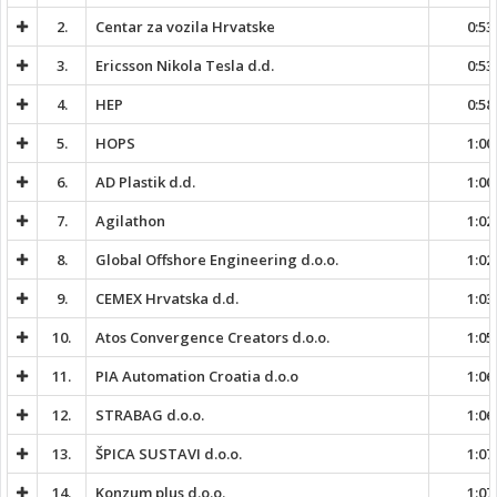
2.
Centar za vozila Hrvatske
0:53
3.
Ericsson Nikola Tesla d.d.
0:53
4.
HEP
0:58
5.
HOPS
1:00
6.
AD Plastik d.d.
1:00
7.
Agilathon
1:02
8.
Global Offshore Engineering d.o.o.
1:02
9.
CEMEX Hrvatska d.d.
1:03
10.
Atos Convergence Creators d.o.o.
1:05
11.
PIA Automation Croatia d.o.o
1:06
12.
STRABAG d.o.o.
1:06
13.
ŠPICA SUSTAVI d.o.o.
1:07
14.
Konzum plus d.o.o.
1:07