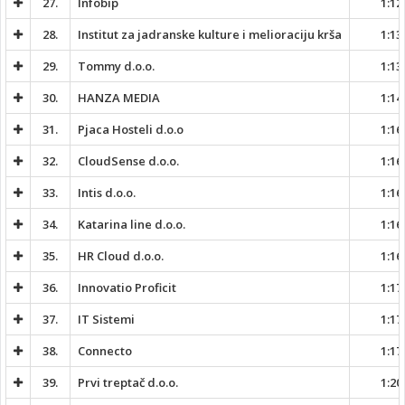
27.
Infobip
1:12
28.
Institut za jadranske kulture i melioraciju krša
1:13
29.
Tommy d.o.o.
1:13
30.
HANZA MEDIA
1:14
31.
Pjaca Hosteli d.o.o
1:16
32.
CloudSense d.o.o.
1:16
33.
Intis d.o.o.
1:16
34.
Katarina line d.o.o.
1:16
35.
HR Cloud d.o.o.
1:16
36.
Innovatio Proficit
1:17
37.
IT Sistemi
1:17
38.
Connecto
1:17
39.
Prvi treptač d.o.o.
1:20