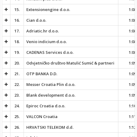
15.
Extensionengine d.o.o.
1:08
16.
Cian d.o.o.
1:08
17.
Adriatic.hr d.o.o.
1:08
18.
Venio indicium d.o.o.
1:08
19.
CADENAS Services d.o.o.
1:08
20.
Odvjetničko društvo Matulić Sumić & partneri
1:09
21.
OTP BANKA D.D.
1:09
22.
Messer Croatia Plin d.o.o.
1:09
23.
Blank development d.o.o.
1:09
24.
Epiroc Croatia d.o.o.
1:10
25.
VALCON Croatia
1:11
26.
HRVATSKI TELEKOM d.d.
1:12