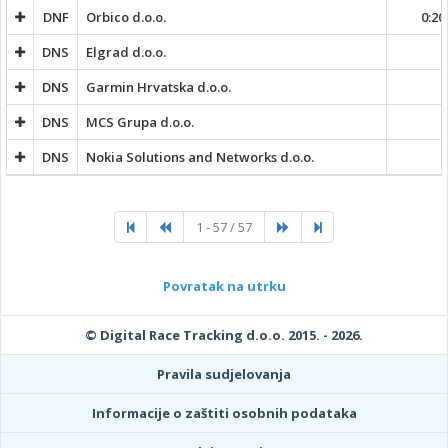
DNF
Orbico d.o.o.
0:20
DNS
Elgrad d.o.o.
DNS
Garmin Hrvatska d.o.o.
DNS
MCS Grupa d.o.o.
DNS
Nokia Solutions and Networks d.o.o.
1 - 57 / 57
Povratak na utrku
© Digital Race Tracking d.o.o. 2015. - 2026.
Pravila sudjelovanja
Informacije o zaštiti osobnih podataka