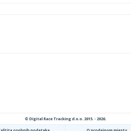
© Digital Race Tracking d.o.o. 2015. - 2026.
Zaštita osobnih podataka
O prodajnom mjestu