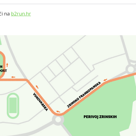
ći na
b2run.hr