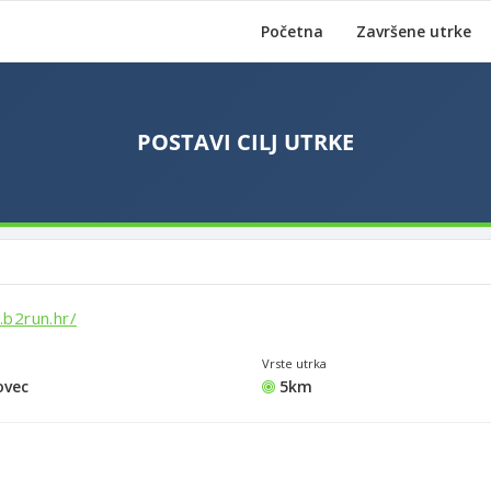
Početna
Završene utrke
.b2run.hr/
Vrste utrka
vec
5km