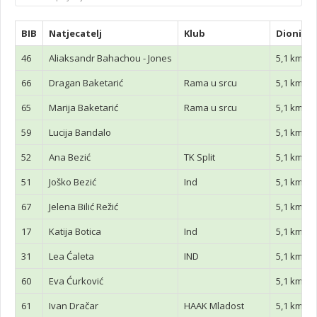
BIB
Natjecatelj
Klub
Dionica
46
Aliaksandr Bahachou - Jones
5,1 km
66
Dragan Baketarić
Rama u srcu
5,1 km
65
Marija Baketarić
Rama u srcu
5,1 km
59
Lucija Bandalo
5,1 km
52
Ana Bezić
TK Split
5,1 km
51
Joško Bezić
Ind
5,1 km
67
Jelena Bilić Režić
5,1 km
17
Katija Botica
Ind
5,1 km
31
Lea Ćaleta
IND
5,1 km
60
Eva Ćurković
5,1 km
61
Ivan Dračar
HAAK Mladost
5,1 km